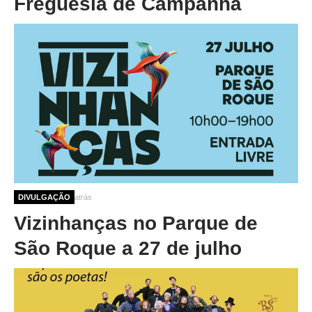
Freguesia de Campanhã
1 ano 2 semanas atrás
DIVULGAÇÃO
Vizinhanças no Parque de
São Roque a 27 de julho