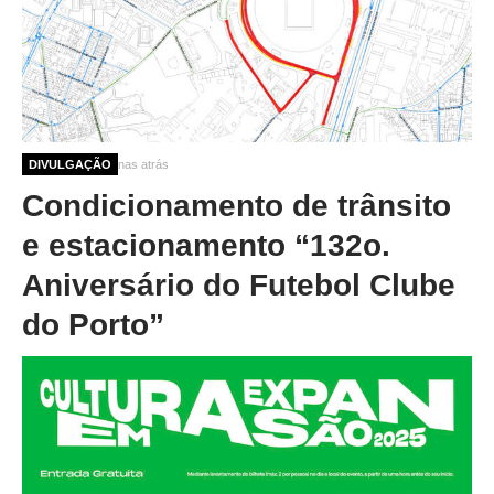
10 meses 2 semanas atrás
DIVULGAÇÃO
Condicionamento de trânsito
e estacionamento “132o.
Aniversário do Futebol Clube
do Porto”