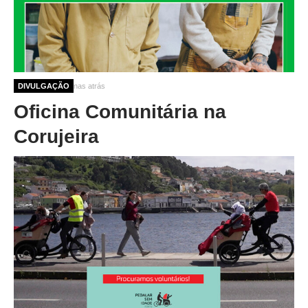
10 meses 3 semanas atrás
DIVULGAÇÃO
Oficina Comunitária na
Corujeira