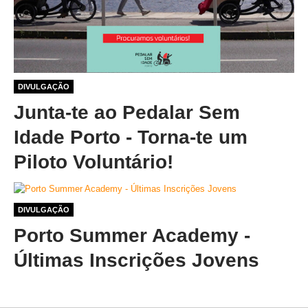
1 ano 1 mês atrás
DIVULGAÇÃO
Junta-te ao Pedalar Sem
Idade Porto - Torna-te um
Piloto Voluntário!
1 ano 1 mês atrás
DIVULGAÇÃO
Porto Summer Academy -
Últimas Inscrições Jovens