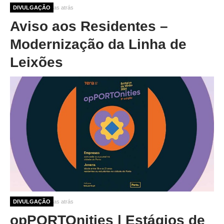
2 meses 3 semanas atrás
DIVULGAÇÃO
Aviso aos Residentes –
Modernização da Linha de
Leixões
4 meses 2 semanas atrás
DIVULGAÇÃO
opPORTOnities | Estágios de