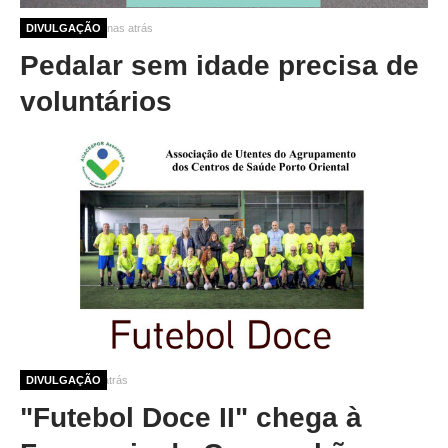
10 meses 3 semanas atrás
DIVULGAÇÃO
Pedalar sem idade precisa de
voluntários
12 meses 4 dias atrás
DIVULGAÇÃO
"Futebol Doce II" chega à