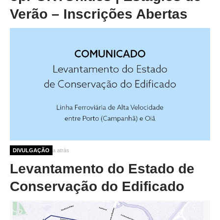
Verão – Inscrições Abertas
8 meses 1 semana atrás
DIVULGAÇÃO
Levantamento do Estado de
Conservação do Edificado