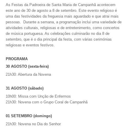
VÍDEOS
As Festas da Padroeira de Santa Maria de Campanhã acontecem
este ano de 30 de agosto a 8 de setembro. Este evento religioso é
uma das festividades da freguesia mais aguardado e que atrai mais
AUTARQUIA
pessoas. Durante a semana, a programação inclui uma variedade de
atividades culturais, religiosas e de entretenimento, como concertos
CONSTITUIÇÃO
de música portuguesa. As celebrações culminarão no dia 8 de
setembro, que é o dia principal da festa, com várias cerimónias
PRESIDENTE
religiosas e eventos festivos.
EXECUTIVO E PELOUROS
ASSEMBLEIA DE FREGUESIA
PROGRAMA
GRAVAÇÕES DAS REUNIÕES PÚBLICAS DO EXECUTIVO
30 AGOSTO (sexta-feira)
21h30: Abertura da Novena
DOCUMENTOS
31 AGOSTO (sábado)
ATAS E DOCUMENTOS DA ASSEMBLEIA
10h00: Missa com Unção de Enfermos
21h30: Novena com o Grupo Coral de Campanhã
EDITAIS
REGULAMENTOS E TAXAS
01 SETEMBRO (domingo)
PLANO E ORÇAMENTO
RELATÓRIO E CONTAS
21h30: Novena no Dia do Senhor