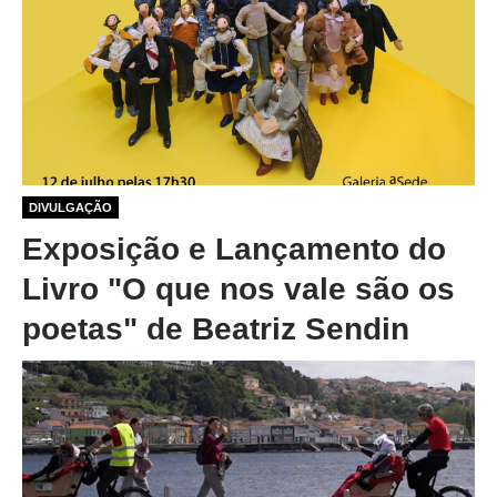
1 ano 1 mês atrás
DIVULGAÇÃO
Exposição e Lançamento do
Livro "O que nos vale são os
poetas" de Beatriz Sendin