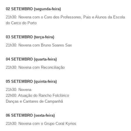
INVENTÁRIO
RECRUTAMENTO PESSOAL
02 SETEMBRO (segunda-feira)
CÓDIGO DE CONDUTA
21h30: Novena com o Coro dos Professores, Pais e Alunos da Escola
ORÇAMENTO COLABORATIVO
do Cerco do Porto
FUNDO DE APOIO AO ASSOCIATIVISMO
SUBVENÇÕES PÚBLICAS
03 SETEMBRO (terça-feira)
21h30: Novena com Bruno Soares Sax
SERVIÇOS
04 SETEMBRO (quarta-feira)
GERAIS
21h30: Novena com Reconciliação
SECRETARIA
05 SETEMBRO (quinta-feira)
CANÍDEOS
21h30: Novena
CEMITÉRIO
22h00: Atuação do Rancho Folclórico
RECENSEAMENTO ELEITORAL
Danças e Cantares de Campanhã
ATESTADOS
VENDA AMBULANTE
06 SETEMBRO (sexta-feira)
21h30: Novena com o Grupo Coral Kyrios
EMPREGO (GIP)