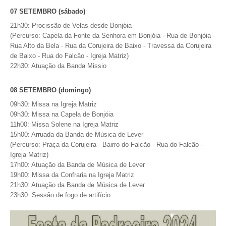
07 SETEMBRO (sábado)
O GABINETE
21h30: Procissão de Velas desde Bonjóia
(Percurso: Capela da Fonte da Senhora em Bonjóia - Rua de Bonjóia -
APOIO AOS DESEMPREGADOS
Rua Alto da Bela - Rua da Corujeira de Baixo - Travessa da Corujeira
APOIO ÀS EMPRESAS
de Baixo - Rua do Falcão - Igreja Matriz)
OFERTAS DE EMPREGO
22h30: Atuação da Banda Missio
CONTACTO E HORÁRIO GIP
08 SETEMBRO (domingo)
CONTACTOS
09h30: Missa na Igreja Matriz
09h30: Missa na Capela de Bonjóia
11h00: Missa Solene na Igreja Matriz
15h00: Arruada da Banda de Música de Lever
(Percurso: Praça da Corujeira - Bairro do Falcão - Rua do Falcão -
Igreja Matriz)
17h00: Atuação da Banda de Música de Lever
19h00: Missa da Confraria na Igreja Matriz
21h30: Atuação da Banda de Música de Lever
23h30: Sessão de fogo de artifício