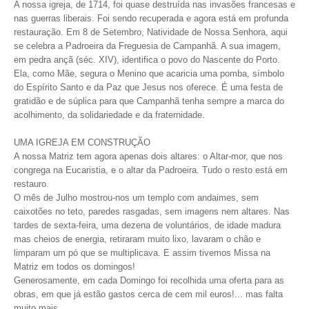
A nossa igreja, de 1714, foi quase destruída nas invasões francesas e
nas guerras liberais. Foi sendo recuperada e agora está em profunda
restauração. Em 8 de Setembro, Natividade de Nossa Senhora, aqui
se celebra a Padroeira da Freguesia de Campanhã. A sua imagem,
em pedra ançã (séc. XIV), identifica o povo do Nascente do Porto.
Ela, como Mãe, segura o Menino que acaricia uma pomba, símbolo
do Espírito Santo e da Paz que Jesus nos oferece. É uma festa de
gratidão e de súplica para que Campanhã tenha sempre a marca do
acolhimento, da solidariedade e da fraternidade.
UMA IGREJA EM CONSTRUÇÃO
A nossa Matriz tem agora apenas dois altares: o Altar-mor, que nos
congrega na Eucaristia, e o altar da Padroeira. Tudo o resto está em
restauro.
O mês de Julho mostrou-nos um templo com andaimes, sem
caixotões no teto, paredes rasgadas, sem imagens nem altares. Nas
tardes de sexta-feira, uma dezena de voluntários, de idade madura
mas cheios de energia, retiraram muito lixo, lavaram o chão e
limparam um pó que se multiplicava. E assim tivemos Missa na
Matriz em todos os domingos!
Generosamente, em cada Domingo foi recolhida uma oferta para as
obras, em que já estão gastos cerca de cem mil euros!... mas falta
muito mais.