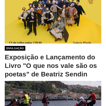
1 ano 1 mês atrás
DIVULGAÇÃO
Exposição e Lançamento do
Livro "O que nos vale são os
poetas" de Beatriz Sendin