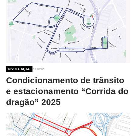
9 meses 2 semanas atrás
DIVULGAÇÃO
Condicionamento de trânsito
e estacionamento “Corrida do
dragão” 2025