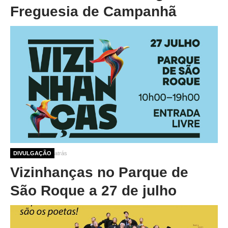
Freguesia de Campanhã
1 ano 2 semanas atrás
DIVULGAÇÃO
Vizinhanças no Parque de
São Roque a 27 de julho