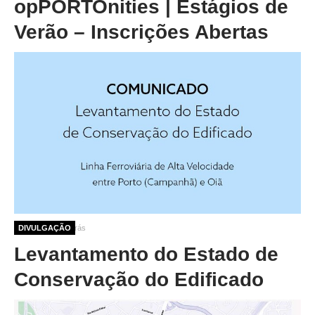
opPORTOnities | Estágios de
Verão – Inscrições Abertas
8 meses 6 dias atrás
DIVULGAÇÃO
Levantamento do Estado de
Conservação do Edificado