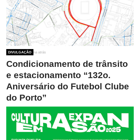
10 meses 1 semana atrás
DIVULGAÇÃO
Condicionamento de trânsito
e estacionamento “132o.
Aniversário do Futebol Clube
do Porto”