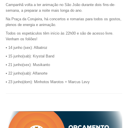
VÍDEOS
Campanhã volta a ter animação no São João durante dois fins-de-
semana, a preparar a noite mais longa do ano.
AUTARQUIA
Na Praça da Corujeira, há concertos e romarias para todos os gostos,
plenos de energia e animação.
CONSTITUIÇÃO
Todos os espetáculos têm início às 22h00 e são de acesso livre.
Venham os foliões!
PRESIDENTE
• 14 junho (sex): Albatroz
EXECUTIVO E PELOUROS
• 15 junho(sab): Krystal Band
ASSEMBLEIA DE FREGUESIA
• 21 junho(sex): Musikanto
GRAVAÇÕES DAS REUNIÕES PÚBLICAS DO EXECUTIVO
• 22 junho(sab): Alfanorte
DOCUMENTOS
• 23 junho(dom): Minhotos Marotos + Marcus Levy
ATAS E DOCUMENTOS DA ASSEMBLEIA
EDITAIS
REGULAMENTOS E TAXAS
PLANO E ORÇAMENTO
RELATÓRIO E CONTAS