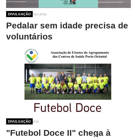
10 meses 3 semanas atrás
DIVULGAÇÃO
Pedalar sem idade precisa de
voluntários
12 meses 2 dias atrás
DIVULGAÇÃO
"Futebol Doce II" chega à