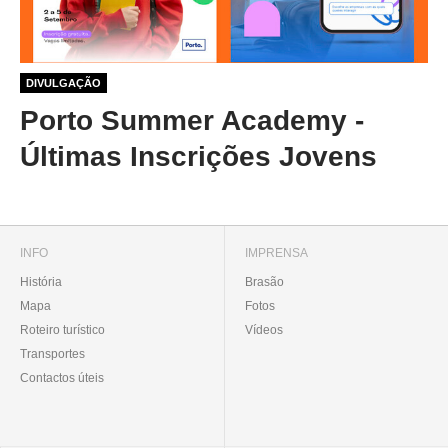
1 ano 1 mês atrás
DIVULGAÇÃO
Porto Summer Academy -
Últimas Inscrições Jovens
INFO
IMPRENSA
História
Brasão
Mapa
Fotos
Roteiro turístico
Vídeos
Transportes
Contactos úteis