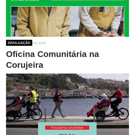
10 meses 2 semanas atrás
DIVULGAÇÃO
Oficina Comunitária na
Corujeira