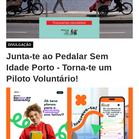
1 ano 1 mês atrás
DIVULGAÇÃO
Junta-te ao Pedalar Sem
Idade Porto - Torna-te um
Piloto Voluntário!