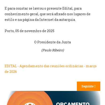
E para constar se lavrou o presente Edital, para
O GABINETE
conhecimento geral, que será afixado nos lugares de
APOIO AOS DESEMPREGADOS
estilo e na página da Internet da autarquia.
APOIO ÀS EMPRESAS
OFERTAS DE EMPREGO
Porto, 05 de novembro de 2025
CONTACTO E HORÁRIO GIP
O Presidente da Junta
CONTACTOS
(
Paulo Ribeiro)
EDITAL - Agendamento das reuniões ordinárias - março
de 2026
Seguinte