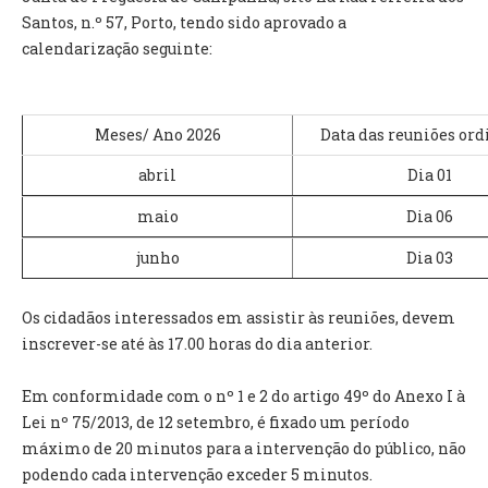
INVENTÁRIO
Santos, n.º 57, Porto, tendo sido aprovado a
RECRUTAMENTO PESSOAL
calendarização seguinte:
CÓDIGO DE CONDUTA
ORÇAMENTO COLABORATIVO
FUNDO DE APOIO AO ASSOCIATIVISMO
Meses/ Ano 2026
Data das reuniões ord
SUBVENÇÕES PÚBLICAS
abril
Dia 01
SERVIÇOS
maio
Dia 06
GERAIS
junho
Dia 03
SECRETARIA
Os cidadãos interessados em assistir às reuniões, devem
CANÍDEOS
inscrever-se até às 17.00 horas do dia anterior.
CEMITÉRIO
RECENSEAMENTO ELEITORAL
Em conformidade com o nº 1 e 2 do artigo 49º do Anexo I à
ATESTADOS
Lei nº 75/2013, de 12 setembro, é fixado um período
VENDA AMBULANTE
máximo de 20 minutos para a intervenção do público, não
podendo cada intervenção exceder 5 minutos.
EMPREGO (GIP)