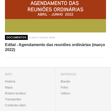
DOCUMENTOS
4 anos 5 meses atrás
Edital - Agendamento das reuniões ordinárias (março
2022)
INFO
IMPRENSA
História
Brasão
Mapa
Fotos
Roteiro turístico
Vídeos
Transportes
Contactos úteis