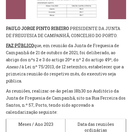
VÍDEOS
AUTARQUIA
PAULO JORGE PINTO RIBEIRO
PRESIDENTE DA JUNTA
CONSTITUIÇÃO
DE FREGUESIA DE CAMPANHÃ, CONCELHO DO PORTO:
FAZ PÚBLICO
que, em reunião da Junta de Freguesia de
PRESIDENTE
Campanhã de 21 de outubro de 2021, foi deliberado, ao
EXECUTIVO E PELOUROS
abrigo dos nºs 2 e 3 do artigo 20º e nº 2 do artigo 49º, do
ASSEMBLEIA DE FREGUESIA
Anexo I
à Lei nº 75/2013, de 12 setembro, estabelecer que a
GRAVAÇÕES DAS REUNIÕES PÚBLICAS DO EXECUTIVO
primeira reunião do respetivo mês, do executivo seja
pública.
DOCUMENTOS
As reuniões, realizar-se-ão pelas 18h30 no Auditório da
Junta de Freguesia de Campanhã, sito na Rua Ferreira dos
ATAS E DOCUMENTOS DA ASSEMBLEIA
Santos, n.º 57, Porto, tendo sido aprovado a
EDITAIS
calendarização seguinte:
REGULAMENTOS E TAXAS
PLANO E ORÇAMENTO
Meses / Ano 2023
Data das reuniões
RELATÓRIO E CONTAS
ordinárias