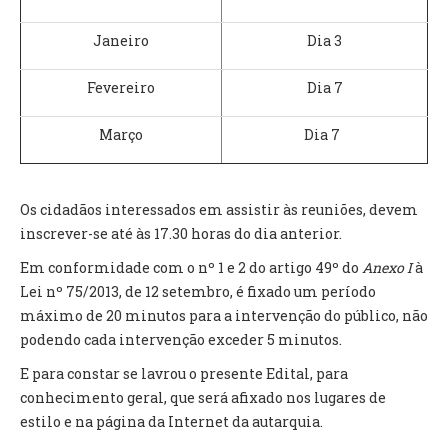
INVENTÁRIO
RECRUTAMENTO PESSOAL
Janeiro
Dia 3
CÓDIGO DE CONDUTA
ORÇAMENTO COLABORATIVO
Fevereiro
Dia 7
FUNDO DE APOIO AO ASSOCIATIVISMO
SUBVENÇÕES PÚBLICAS
Março
Dia 7
SERVIÇOS
Os cidadãos interessados em assistir às reuniões, devem
GERAIS
inscrever-se até às 17.30 horas do dia anterior.
Em conformidade com o nº 1 e 2 do artigo 49º do
Anexo I
à
SECRETARIA
Lei nº 75/2013, de 12 setembro, é fixado um período
CANÍDEOS
máximo de 20 minutos para a intervenção do público, não
CEMITÉRIO
podendo cada intervenção exceder 5 minutos.
RECENSEAMENTO ELEITORAL
ATESTADOS
E para constar se lavrou o presente Edital, para
VENDA AMBULANTE
conhecimento geral, que será afixado nos lugares de
estilo e na página da Internet da autarquia.
EMPREGO (GIP)