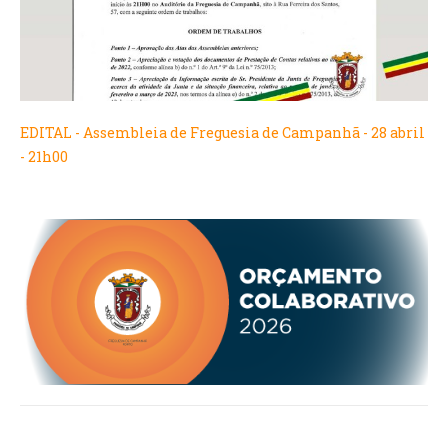
VÍDEOS
AUTARQUIA
CONSTITUIÇÃO
EDITAL - Assembleia de Freguesia de Campanhã - 28 abril
- 21h00
PRESIDENTE
EXECUTIVO E PELOUROS
ASSEMBLEIA DE FREGUESIA
GRAVAÇÕES DAS REUNIÕES PÚBLICAS DO EXECUTIVO
DOCUMENTOS
ATAS E DOCUMENTOS DA ASSEMBLEIA
EDITAIS
REGULAMENTOS E TAXAS
PLANO E ORÇAMENTO
RELATÓRIO E CONTAS