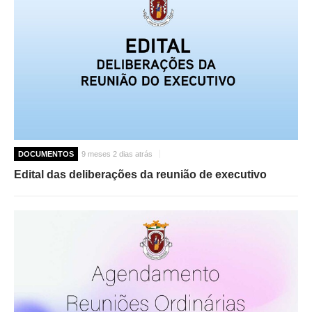
O GABINETE
APOIO AOS DESEMPREGADOS
APOIO ÀS EMPRESAS
OFERTAS DE EMPREGO
CONTACTO E HORÁRIO GIP
CONTACTOS
DOCUMENTOS
9 meses 2 dias atrás
Edital das deliberações da reunião de executivo