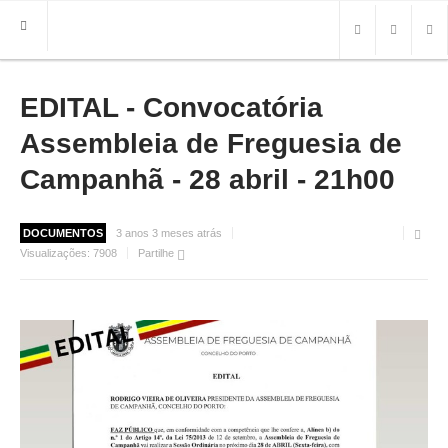
EDITAL - Convocatória
HOME
FREGUESIA
Assembleia de Freguesia de
INFO
Campanhã - 28 abril - 21h00
HISTÓRIA
MAPA
DOCUMENTOS
3 anos 3 meses atrás
Visualizações:
7908
Partilhe
ROTEIRO TURÍSTICO
TRANSPORTES
CONTACTOS ÚTEIS
IMPRENSA
BRASÃO
FOTOS