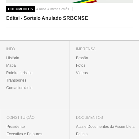
DOCUMENTOS
4 anos 4 meses atrás
Edital - Sorteio Anulado SRBCNSE
INFO
IMPRENSA
História
Brasão
Mapa
Fotos
Roteiro turístico
Vídeos
Transportes
Contactos úteis
CONSTITUIÇÃO
DOCUMENTOS
Presidente
Atas e Documentos da Assembleia
Executivo e Pelouros
Editais