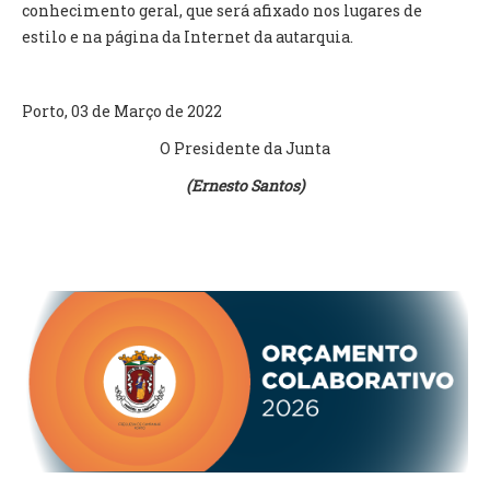
conhecimento geral, que será afixado nos lugares de
estilo e na página da Internet da autarquia.
O GABINETE
APOIO AOS DESEMPREGADOS
APOIO ÀS EMPRESAS
Porto, 03 de Março de 2022
OFERTAS DE EMPREGO
O Presidente da Junta
CONTACTO E HORÁRIO GIP
(Ernesto Santos)
CONTACTOS