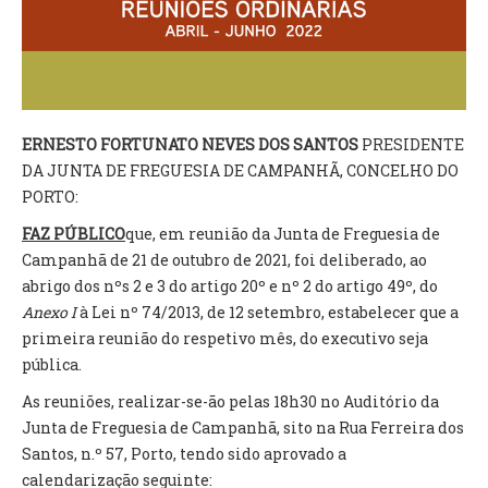
VÍDEOS
AUTARQUIA
CONSTITUIÇÃO
ERNESTO FORTUNATO NEVES DOS SANTOS
PRESIDENTE
DA JUNTA DE FREGUESIA DE CAMPANHÃ, CONCELHO DO
PRESIDENTE
PORTO:
EXECUTIVO E PELOUROS
ASSEMBLEIA DE FREGUESIA
FAZ PÚBLICO
que, em reunião da Junta de Freguesia de
GRAVAÇÕES DAS REUNIÕES PÚBLICAS DO EXECUTIVO
Campanhã de 21 de outubro de 2021, foi deliberado, ao
abrigo dos nºs 2 e 3 do artigo 20º e nº 2 do artigo 49º, do
DOCUMENTOS
Anexo I
à Lei nº 74/2013, de 12 setembro, estabelecer que a
primeira reunião do respetivo mês, do executivo seja
pública.
ATAS E DOCUMENTOS DA ASSEMBLEIA
EDITAIS
As reuniões, realizar-se-ão pelas 18h30 no Auditório da
REGULAMENTOS E TAXAS
Junta de Freguesia de Campanhã, sito na Rua Ferreira dos
PLANO E ORÇAMENTO
Santos, n.º 57, Porto, tendo sido aprovado a
RELATÓRIO E CONTAS
calendarização seguinte: