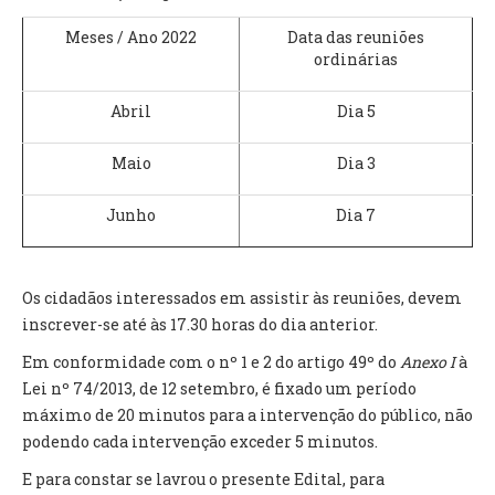
INVENTÁRIO
RECRUTAMENTO PESSOAL
Meses / Ano 2022
Data das reuniões
ordinárias
CÓDIGO DE CONDUTA
ORÇAMENTO COLABORATIVO
Abril
Dia 5
FUNDO DE APOIO AO ASSOCIATIVISMO
SUBVENÇÕES PÚBLICAS
Maio
Dia 3
SERVIÇOS
Junho
Dia 7
GERAIS
Os cidadãos interessados em assistir às reuniões, devem
SECRETARIA
inscrever-se até às 17.30 horas do dia anterior.
CANÍDEOS
CEMITÉRIO
Em conformidade com o nº 1 e 2 do artigo 49º do
Anexo I
à
RECENSEAMENTO ELEITORAL
Lei nº 74/2013, de 12 setembro, é fixado um período
ATESTADOS
máximo de 20 minutos para a intervenção do público, não
VENDA AMBULANTE
podendo cada intervenção exceder 5 minutos.
E para constar se lavrou o presente Edital, para
EMPREGO (GIP)