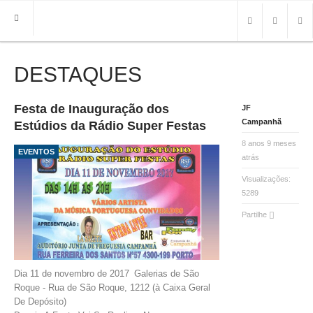
DESTAQUES
HOME
FREGUESIA
INFO
Festa de Inauguração dos
JF
Campanhã
Estúdios da Rádio Super Festas
8 anos 9 meses
HISTÓRIA
EVENTOS
atrás
MAPA
ROTEIRO TURÍSTICO
Visualizações:
5289
TRANSPORTES
CONTACTOS ÚTEIS
Partilhe
IMPRENSA
Dia 11 de novembro de 2017
Galerias de São
BRASÃO
Roque - Rua de São Roque, 1212 (à Caixa Geral
De Depósito)
FOTOS