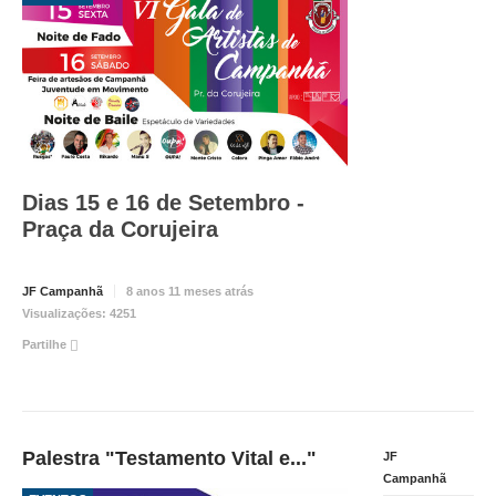
INVENTÁRIO
RECRUTAMENTO PESSOAL
CÓDIGO DE CONDUTA
ORÇAMENTO COLABORATIVO
FUNDO DE APOIO AO ASSOCIATIVISMO
SUBVENÇÕES PÚBLICAS
SERVIÇOS
Dias 15 e 16 de Setembro -
Praça da Corujeira
GERAIS
JF Campanhã
8 anos 11 meses atrás
SECRETARIA
Visualizações:
4251
CANÍDEOS
Partilhe
CEMITÉRIO
RECENSEAMENTO ELEITORAL
ATESTADOS
VENDA AMBULANTE
Palestra "Testamento Vital e..."
JF
Campanhã
EMPREGO (GIP)