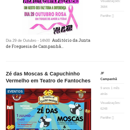
Visualizações:
3684
Partilhe
Auditório da Junta
Dia 29 de Outubro - 14h00
de Freguesia de Campanhã
...
Zé das Moscas & Capuchinho
JF
Campanhã
Vermelho em Teatro de Fantoches
9 anos 1 mês
EVENTOS
atrás
Visualizações:
6248
Partilhe