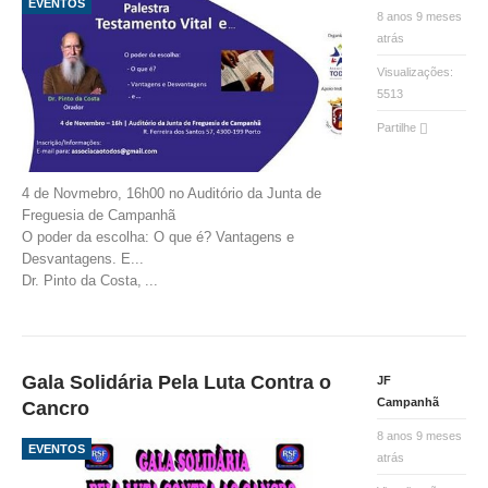
EVENTOS
8 anos 9 meses
atrás
O GABINETE
Visualizações:
APOIO AOS DESEMPREGADOS
5513
APOIO ÀS EMPRESAS
Partilhe
OFERTAS DE EMPREGO
CONTACTO E HORÁRIO GIP
4 de Novmebro, 16h00 no Auditório da Junta de
CONTACTOS
Freguesia de Campanhã
O poder da escolha: O que é? Vantagens e
Desvantagens. E...
Dr. Pinto da Costa,
...
Gala Solidária Pela Luta Contra o
JF
Campanhã
Cancro
8 anos 9 meses
EVENTOS
atrás