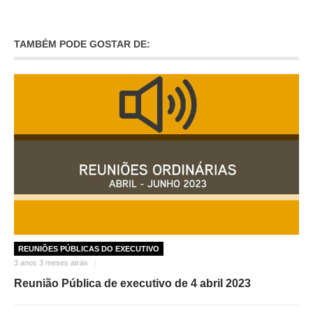
INVENTÁRIO
RECRUTAMENTO PESSOAL
CÓDIGO DE CONDUTA
TAMBÉM PODE GOSTAR DE:
ORÇAMENTO COLABORATIVO
FUNDO DE APOIO AO ASSOCIATIVISMO
SUBVENÇÕES PÚBLICAS
SERVIÇOS
GERAIS
SECRETARIA
CANÍDEOS
CEMITÉRIO
RECENSEAMENTO ELEITORAL
REUNIÕES PÚBLICAS DO EXECUTIVO
ATESTADOS
3 anos 3 meses atrás
VENDA AMBULANTE
Reunião Pública de executivo de 4 abril 2023
EMPREGO (GIP)