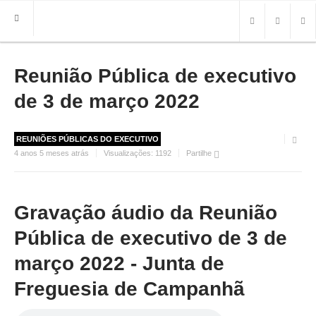
Reunião Pública de executivo
HOME
FREGUESIA
de 3 de março 2022
INFO
REUNIÕES PÚBLICAS DO EXECUTIVO
HISTÓRIA
4 anos 5 meses atrás
Visualizações:
1192
Partilhe
MAPA
ROTEIRO TURÍSTICO
TRANSPORTES
Gravação áudio da Reunião
CONTACTOS ÚTEIS
Pública de executivo de 3 de
IMPRENSA
março 2022 - Junta de
Freguesia de Campanhã
BRASÃO
FOTOS