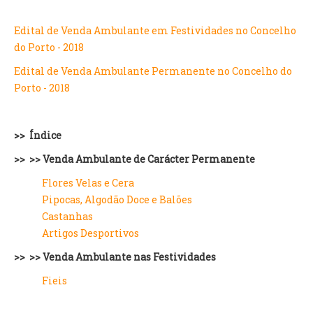
VÍDEOS
Edital de Venda Ambulante em Festividades no Concelho
AUTARQUIA
do Porto - 2018
CONSTITUIÇÃO
Edital de Venda Ambulante Permanente no Concelho do
Porto - 2018
PRESIDENTE
EXECUTIVO E PELOUROS
>> Índice
ASSEMBLEIA DE FREGUESIA
>> >> Venda Ambulante de Carácter Permanente
GRAVAÇÕES DAS REUNIÕES PÚBLICAS DO EXECUTIVO
Flores Velas e Cera
DOCUMENTOS
Pipocas, Algodão Doce e Balões
Castanhas
Artigos Desportivos
ATAS E DOCUMENTOS DA ASSEMBLEIA
EDITAIS
>> >>
Venda Ambulante nas Festividades
REGULAMENTOS E TAXAS
Fieis
PLANO E ORÇAMENTO
RELATÓRIO E CONTAS