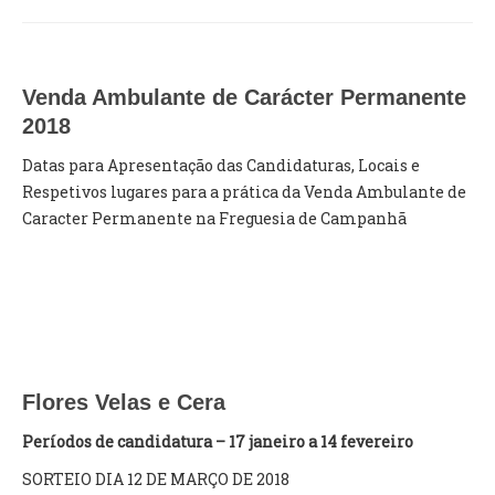
INVENTÁRIO
RECRUTAMENTO PESSOAL
CÓDIGO DE CONDUTA
ORÇAMENTO COLABORATIVO
Venda Ambulante de Carácter Permanente
FUNDO DE APOIO AO ASSOCIATIVISMO
2018
SUBVENÇÕES PÚBLICAS
Datas para Apresentação das Candidaturas, Locais e
Respetivos lugares para a prática da Venda Ambulante de
SERVIÇOS
Caracter Permanente na Freguesia de Campanhã
GERAIS
SECRETARIA
CANÍDEOS
CEMITÉRIO
RECENSEAMENTO ELEITORAL
Flores Velas e Cera
ATESTADOS
VENDA AMBULANTE
Períodos de candidatura – 17 janeiro a 14 fevereiro
SORTEIO DIA 12 DE MARÇO DE 2018
EMPREGO (GIP)