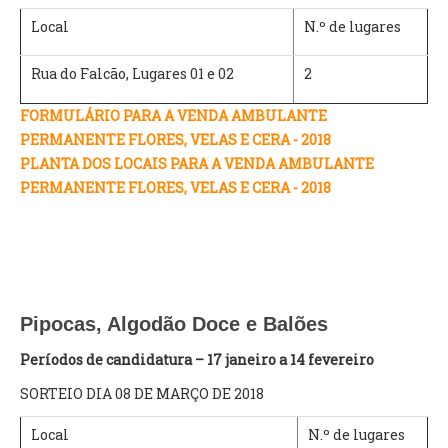
Local
N.º de lugares
O GABINETE
Rua do Falcão, Lugares 01 e 02
2
APOIO AOS DESEMPREGADOS
APOIO ÀS EMPRESAS
FORMULÁRIO PARA A VENDA AMBULANTE
OFERTAS DE EMPREGO
PERMANENTE FLORES, VELAS E CERA - 2018
CONTACTO E HORÁRIO GIP
PLANTA DOS LOCAIS PARA A VENDA AMBULANTE
PERMANENTE FLORES, VELAS E CERA - 2018
CONTACTOS
Pipocas, Algodão Doce e Balões
Períodos de candidatura – 17 janeiro a 14 fevereiro
SORTEIO DIA 08 DE MARÇO DE 2018
Local
N.º de lugares