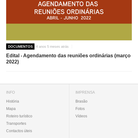
DOCUMENTOS
4 anos 5 meses atrás
Edital - Agendamento das reuniões ordinárias (março
2022)
INFO
IMPRENSA
História
Brasão
Mapa
Fotos
Roteiro turístico
Vídeos
Transportes
Contactos úteis