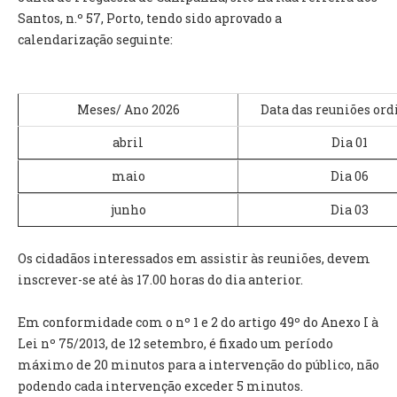
INVENTÁRIO
Santos, n.º 57, Porto, tendo sido aprovado a
RECRUTAMENTO PESSOAL
calendarização seguinte:
CÓDIGO DE CONDUTA
ORÇAMENTO COLABORATIVO
FUNDO DE APOIO AO ASSOCIATIVISMO
Meses/ Ano 2026
Data das reuniões ord
SUBVENÇÕES PÚBLICAS
abril
Dia 01
SERVIÇOS
maio
Dia 06
GERAIS
junho
Dia 03
SECRETARIA
Os cidadãos interessados em assistir às reuniões, devem
CANÍDEOS
inscrever-se até às 17.00 horas do dia anterior.
CEMITÉRIO
RECENSEAMENTO ELEITORAL
Em conformidade com o nº 1 e 2 do artigo 49º do Anexo I à
ATESTADOS
Lei nº 75/2013, de 12 setembro, é fixado um período
VENDA AMBULANTE
máximo de 20 minutos para a intervenção do público, não
podendo cada intervenção exceder 5 minutos.
EMPREGO (GIP)