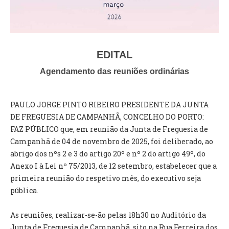
VÍDEOS
AUTARQUIA
CONSTITUIÇÃO
EDITAL
Agendamento das reuniões ordinárias
PRESIDENTE
EXECUTIVO E PELOUROS
PAULO JORGE PINTO RIBEIRO PRESIDENTE DA JUNTA
ASSEMBLEIA DE FREGUESIA
DE FREGUESIA DE CAMPANHÃ, CONCELHO DO PORTO:
GRAVAÇÕES DAS REUNIÕES PÚBLICAS DO EXECUTIVO
FAZ PÚBLICO que, em reunião da Junta de Freguesia de
Campanhã de 04 de novembro de 2025, foi deliberado, ao
DOCUMENTOS
abrigo dos nºs 2 e 3 do artigo 20º e nº 2 do artigo 49º, do
Anexo I à Lei nº 75/2013, de 12 setembro, estabelecer que a
ATAS E DOCUMENTOS DA ASSEMBLEIA
primeira reunião do respetivo mês, do executivo seja
EDITAIS
pública.
REGULAMENTOS E TAXAS
PLANO E ORÇAMENTO
As reuniões, realizar-se-ão pelas 18h30 no Auditório da
RELATÓRIO E CONTAS
Junta de Freguesia de Campanhã, sito na Rua Ferreira dos