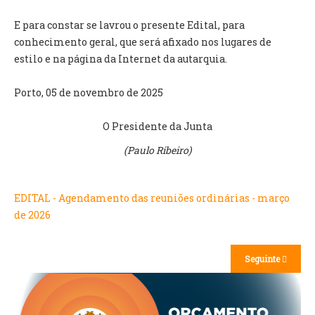
E para constar se lavrou o presente Edital, para
O GABINETE
conhecimento geral, que será afixado nos lugares de
APOIO AOS DESEMPREGADOS
estilo e na página da Internet da autarquia.
APOIO ÀS EMPRESAS
OFERTAS DE EMPREGO
Porto, 05 de novembro de 2025
CONTACTO E HORÁRIO GIP
O Presidente da Junta
CONTACTOS
(
Paulo Ribeiro)
EDITAL - Agendamento das reuniões ordinárias - março
de 2026
Seguinte