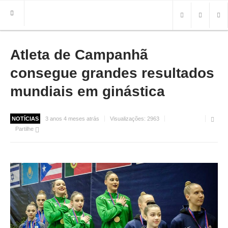
Atleta de Campanhã
HOME
FREGUESIA
consegue grandes resultados
INFO
mundiais em ginástica
HISTÓRIA
MAPA
NOTÍCIAS
3 anos 4 meses atrás
Visualizações:
2963
Partilhe
ROTEIRO TURÍSTICO
TRANSPORTES
CONTACTOS ÚTEIS
IMPRENSA
BRASÃO
FOTOS