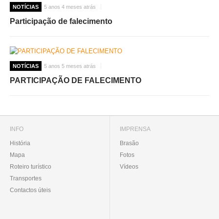
NOTÍCIAS
5 anos 4 meses atrás
Participação de falecimento
NOTÍCIAS
5 anos 5 meses atrás
PARTICIPAÇÃO DE FALECIMENTO
INFO
IMPRENSA
História
Brasão
Mapa
Fotos
Roteiro turístico
Vídeos
Transportes
Contactos úteis