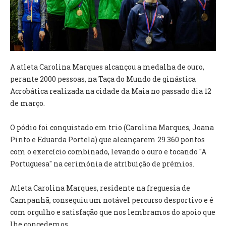
VÍDEOS
AUTARQUIA
CONSTITUIÇÃO
A atleta Carolina Marques alcançou a medalha de ouro,
perante 2000 pessoas, na Taça do Mundo de ginástica
PRESIDENTE
Acrobática realizada na cidade da Maia no passado dia 12
EXECUTIVO E PELOUROS
de março.
ASSEMBLEIA DE FREGUESIA
GRAVAÇÕES DAS REUNIÕES PÚBLICAS DO EXECUTIVO
O pódio foi conquistado em trio (Carolina Marques, Joana
Pinto e Eduarda Portela) que alcançarem 29.360 pontos
DOCUMENTOS
com o exercício combinado, levando o ouro e tocando "A
Portuguesa" na cerimónia de atribuição de prémios.
ATAS E DOCUMENTOS DA ASSEMBLEIA
EDITAIS
Atleta Carolina Marques, residente na freguesia de
REGULAMENTOS E TAXAS
Campanhã, conseguiu um notável percurso desportivo e é
PLANO E ORÇAMENTO
com orgulho e satisfação que nos lembramos do apoio que
RELATÓRIO E CONTAS
lhe concedemos.