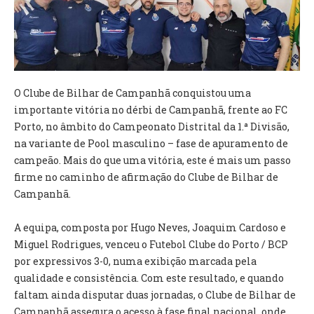
VÍDEOS
AUTARQUIA
CONSTITUIÇÃO
O Clube de Bilhar de Campanhã conquistou uma
importante vitória no dérbi de Campanhã, frente ao FC
PRESIDENTE
Porto, no âmbito do Campeonato Distrital da 1.ª Divisão,
EXECUTIVO E PELOUROS
na variante de Pool masculino – fase de apuramento de
ASSEMBLEIA DE FREGUESIA
campeão. Mais do que uma vitória, este é mais um passo
GRAVAÇÕES DAS REUNIÕES PÚBLICAS DO EXECUTIVO
firme no caminho de afirmação do Clube de Bilhar de
Campanhã.
DOCUMENTOS
A equipa, composta por Hugo Neves, Joaquim Cardoso e
ATAS E DOCUMENTOS DA ASSEMBLEIA
Miguel Rodrigues, venceu o Futebol Clube do Porto / BCP
EDITAIS
por expressivos 3-0, numa exibição marcada pela
REGULAMENTOS E TAXAS
qualidade e consistência. Com este resultado, e quando
PLANO E ORÇAMENTO
faltam ainda disputar duas jornadas, o Clube de Bilhar de
RELATÓRIO E CONTAS
Campanhã assegura o acesso à fase final nacional, onde