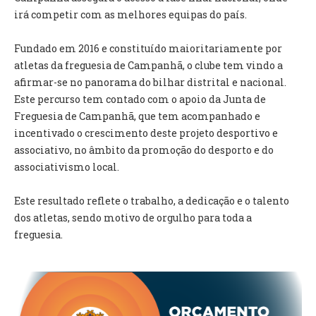
INVENTÁRIO
irá competir com as melhores equipas do país.
RECRUTAMENTO PESSOAL
CÓDIGO DE CONDUTA
Fundado em 2016 e constituído maioritariamente por
ORÇAMENTO COLABORATIVO
atletas da freguesia de Campanhã, o clube tem vindo a
FUNDO DE APOIO AO ASSOCIATIVISMO
afirmar-se no panorama do bilhar distrital e nacional.
SUBVENÇÕES PÚBLICAS
Este percurso tem contado com o apoio da Junta de
Freguesia de Campanhã, que tem acompanhado e
SERVIÇOS
incentivado o crescimento deste projeto desportivo e
associativo, no âmbito da promoção do desporto e do
GERAIS
associativismo local.
SECRETARIA
Este resultado reflete o trabalho, a dedicação e o talento
CANÍDEOS
dos atletas, sendo motivo de orgulho para toda a
CEMITÉRIO
freguesia.
RECENSEAMENTO ELEITORAL
ATESTADOS
VENDA AMBULANTE
EMPREGO (GIP)