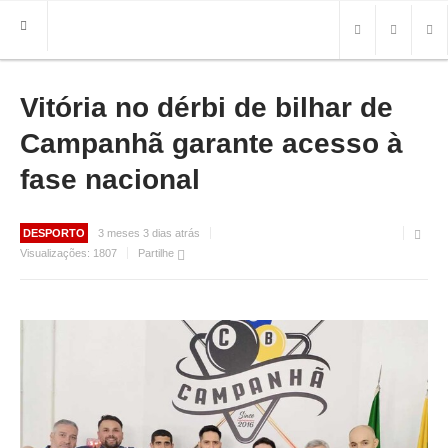
Vitória no dérbi de bilhar de
HOME
FREGUESIA
Campanhã garante acesso à
INFO
fase nacional
HISTÓRIA
MAPA
DESPORTO
3 meses 3 dias atrás
Visualizações:
1807
Partilhe
ROTEIRO TURÍSTICO
TRANSPORTES
CONTACTOS ÚTEIS
IMPRENSA
BRASÃO
FOTOS