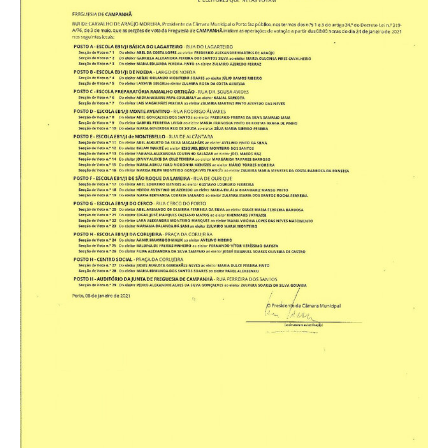
INVENTÁRIO
RECRUTAMENTO PESSOAL
CÓDIGO DE CONDUTA
ORÇAMENTO COLABORATIVO
FUNDO DE APOIO AO ASSOCIATIVISMO
SUBVENÇÕES PÚBLICAS
SERVIÇOS
GERAIS
SECRETARIA
CANÍDEOS
CEMITÉRIO
RECENSEAMENTO ELEITORAL
ATESTADOS
VENDA AMBULANTE
EMPREGO (GIP)