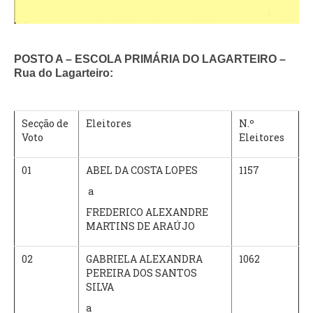
O GABINETE
APOIO AOS DESEMPREGADOS
POSTO A – ESCOLA PRIMÁRIA DO LAGARTEIRO –
APOIO ÀS EMPRESAS
Rua do Lagarteiro:
OFERTAS DE EMPREGO
CONTACTO E HORÁRIO GIP
Secção de
Eleitores
N.º
CONTACTOS
Voto
Eleitores
01
ABEL DA COSTA LOPES
1157
a
FREDERICO ALEXANDRE
MARTINS DE ARAÚJO
02
GABRIELA ALEXANDRA
1062
PEREIRA DOS SANTOS
SILVA
a