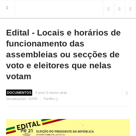
Edital - Locais e horários de
HOME
FREGUESIA
funcionamento das
INFO
assembleias ou secções de
voto e eleitores que nelas
HISTÓRIA
MAPA
votam
ROTEIRO TURÍSTICO
TRANSPORTES
CONTACTOS ÚTEIS
DOCUMENTOS
5 anos 6 meses atrás
Visualizações:
10345
Partilhe
IMPRENSA
BRASÃO
FOTOS