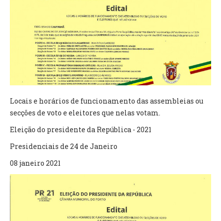
VÍDEOS
AUTARQUIA
CONSTITUIÇÃO
PRESIDENTE
EXECUTIVO E PELOUROS
Locais e horários de funcionamento das assembleias ou
ASSEMBLEIA DE FREGUESIA
secções de voto e eleitores que nelas votam.
GRAVAÇÕES DAS REUNIÕES PÚBLICAS DO EXECUTIVO
Eleição do presidente da República - 2021
DOCUMENTOS
Presidenciais de 24 de Janeiro
08 janeiro 2021
ATAS E DOCUMENTOS DA ASSEMBLEIA
EDITAIS
REGULAMENTOS E TAXAS
PLANO E ORÇAMENTO
RELATÓRIO E CONTAS