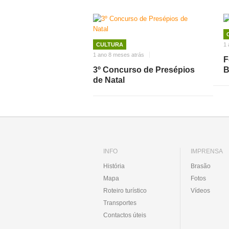
CULTURA
1 
1 ano 8 meses atrás
F
3º Concurso de Presépios
de Natal
INFO
IMPRENSA
História
Brasão
Mapa
Fotos
Roteiro turístico
Vídeos
Transportes
Contactos úteis