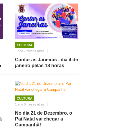
CULTURA
1 ano 7 meses atrás
Cantar as Janeiras - dia 4 de
5
janeiro pelas 18 horas
CULTURA
1 ano 8 meses atrás
o
No dia 21 de Dezembro, o
ã
Pai Natal vai chegar a
Campanhã!