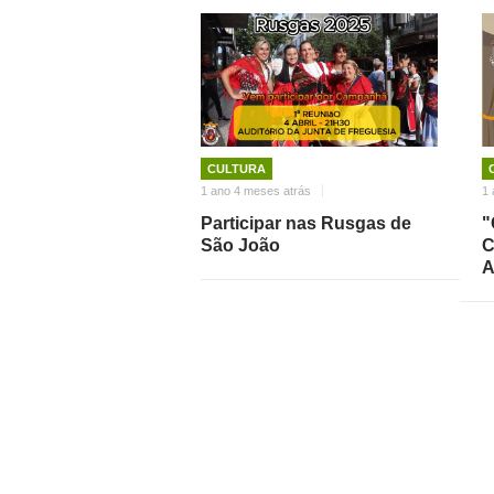
CULTURA
1 ano 4 meses atrás
1 
Participar nas Rusgas de
"
São João
C
A