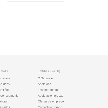
ERAIS
EMPREGO (GIP)
cretaria
O Gabinete
anídeos
Apoio aos
mitério
desempregados
ecenseamento
Apoio às empresas
eitoral
Ofertas de emprego
estados
Contacto e horário