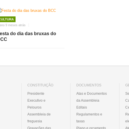
CULTURA
ano 9 meses atrás
esta do dia das bruxas do
BCC
CONSTITUIÇÃO
DOCUMENTOS
G
Presidente
Atas e Documentos
Se
Executivo e
da Assembleia
C
Pelouros
Editais
Ce
Assembleia de
Regulamentos e
R
freguesia
taxas
el
Gravações das
Plano e orçamento
At