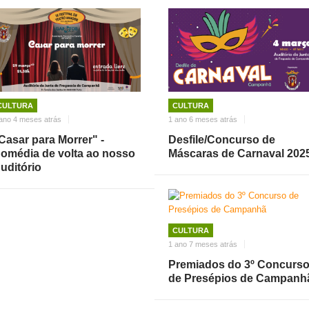
CULTURA
CULTURA
ano 4 meses atrás
1 ano 6 meses atrás
Casar para Morrer" -
Desfile/Concurso de
omédia de volta ao nosso
Máscaras de Carnaval 202
uditório
CULTURA
1 ano 7 meses atrás
Premiados do 3º Concurs
de Presépios de Campanh