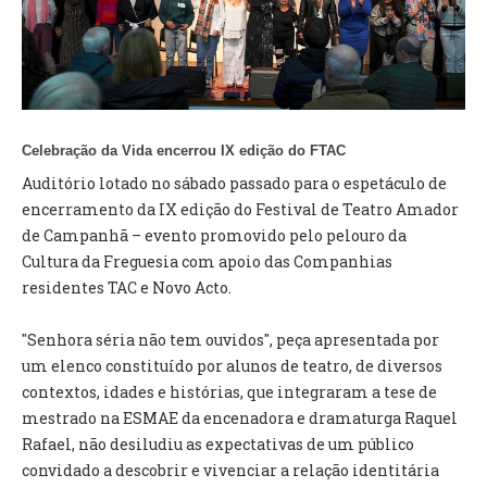
VÍDEOS
AUTARQUIA
CONSTITUIÇÃO
Celebração da Vida encerrou IX edição do FTAC
PRESIDENTE
Auditório lotado no sábado passado para o espetáculo de
EXECUTIVO E PELOUROS
encerramento da IX edição do Festival de Teatro Amador
ASSEMBLEIA DE FREGUESIA
de Campanhã – evento promovido pelo pelouro da
GRAVAÇÕES DAS REUNIÕES PÚBLICAS DO EXECUTIVO
Cultura da Freguesia com apoio das Companhias
residentes TAC e Novo Acto.
DOCUMENTOS
"Senhora séria não tem ouvidos", peça apresentada por
ATAS E DOCUMENTOS DA ASSEMBLEIA
um elenco constituído por alunos de teatro, de diversos
EDITAIS
contextos, idades e histórias, que integraram a tese de
REGULAMENTOS E TAXAS
mestrado na ESMAE da encenadora e dramaturga Raquel
PLANO E ORÇAMENTO
Rafael, não desiludiu as expectativas de um público
RELATÓRIO E CONTAS
convidado a descobrir e vivenciar a relação identitária