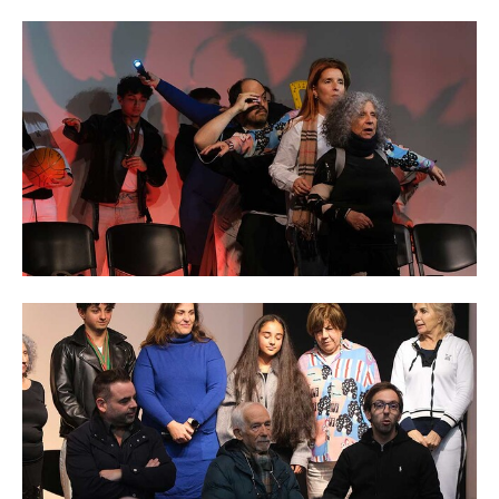
O GABINETE
APOIO AOS DESEMPREGADOS
APOIO ÀS EMPRESAS
OFERTAS DE EMPREGO
CONTACTO E HORÁRIO GIP
CONTACTOS