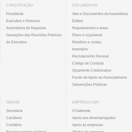
CONSTITUIÇÃO
DOCUMENTOS
Presidente
Atas e Documentos da Assembleia
Executivo e Pelouros
Editais
Assembleia de freguesia
Regulamentos e taxas
Gravações das Reuniões Públicas
Plano e orçamento
do Executivo
Relatório e contas
Inventário
Recrutamento Pessoal
Código de Conduta
Orçamento Colaborativo
Fundo de Apoio ao Associativismo
Subvenções Públicas
GERAIS
EMPREGO (GIP)
Secretaria
O Gabinete
Canídeos
Apoio aos desempregados
Cemitério
Apoio às empresas
Recenseamento eleitoral
Ofertas de emprego