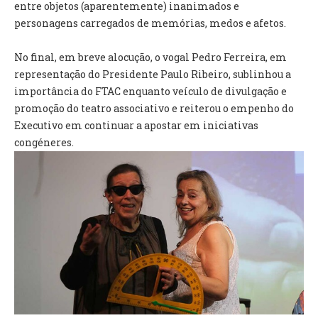
INVENTÁRIO
entre objetos (aparentemente) inanimados e
RECRUTAMENTO PESSOAL
personagens carregados de memórias, medos e afetos.
CÓDIGO DE CONDUTA
ORÇAMENTO COLABORATIVO
No final, em breve alocução, o vogal Pedro Ferreira, em
FUNDO DE APOIO AO ASSOCIATIVISMO
representação do Presidente Paulo Ribeiro, sublinhou a
SUBVENÇÕES PÚBLICAS
importância do FTAC enquanto veículo de divulgação e
promoção do teatro associativo e reiterou o empenho do
Executivo em continuar a apostar em iniciativas
SERVIÇOS
congéneres.
GERAIS
SECRETARIA
CANÍDEOS
CEMITÉRIO
RECENSEAMENTO ELEITORAL
ATESTADOS
VENDA AMBULANTE
EMPREGO (GIP)