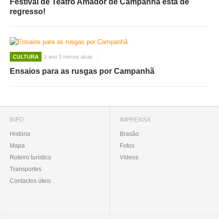
Festival de Teatro Amador de Campanhã está de
regresso!
CULTURA
1 ano 3 meses atrás
Ensaios para as rusgas por Campanhã
INFO
IMPRENSA
História
Brasão
Mapa
Fotos
Roteiro turístico
Vídeos
Transportes
Contactos úteis