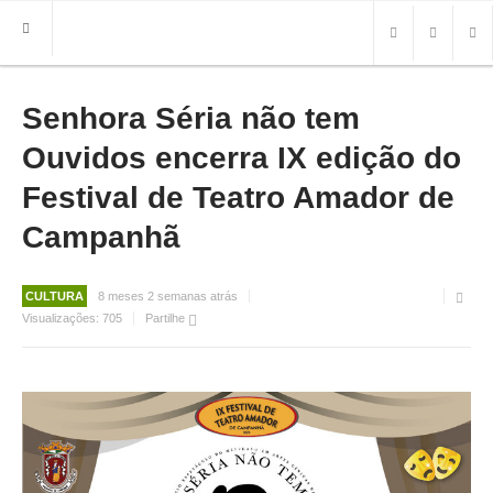
Senhora Séria não tem
HOME
FREGUESIA
Ouvidos encerra IX edição do
INFO
Festival de Teatro Amador de
Campanhã
HISTÓRIA
MAPA
ROTEIRO TURÍSTICO
CULTURA
8 meses 2 semanas atrás
TRANSPORTES
Visualizações:
705
Partilhe
CONTACTOS ÚTEIS
IMPRENSA
BRASÃO
FOTOS