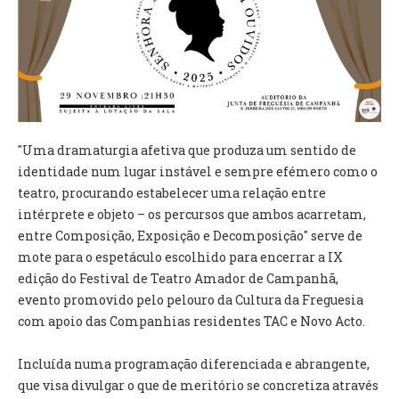
VÍDEOS
AUTARQUIA
CONSTITUIÇÃO
PRESIDENTE
"Uma dramaturgia afetiva que produza um sentido de
EXECUTIVO E PELOUROS
identidade num lugar instável e sempre efémero como o
ASSEMBLEIA DE FREGUESIA
teatro, procurando estabelecer uma relação entre
GRAVAÇÕES DAS REUNIÕES PÚBLICAS DO EXECUTIVO
intérprete e objeto – os percursos que ambos acarretam,
entre Composição, Exposição e Decomposição" serve de
DOCUMENTOS
mote para o espetáculo escolhido para encerrar a IX
edição do Festival de Teatro Amador de Campanhã,
ATAS E DOCUMENTOS DA ASSEMBLEIA
evento promovido pelo pelouro da Cultura da Freguesia
EDITAIS
com apoio das Companhias residentes TAC e Novo Acto.
REGULAMENTOS E TAXAS
PLANO E ORÇAMENTO
Incluída numa programação diferenciada e abrangente,
RELATÓRIO E CONTAS
que visa divulgar o que de meritório se concretiza através