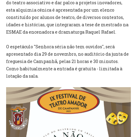
INVENTÁRIO
do teatro associativo e dar palco a projetos inovadores,
RECRUTAMENTO PESSOAL
esta alquimia cénica é apresentada por um elenco
CÓDIGO DE CONDUTA
constituído por alunos de teatro, de diversos contextos,
ORÇAMENTO COLABORATIVO
idades e histórias, que integraram a tese de mestrado na
FUNDO DE APOIO AO ASSOCIATIVISMO
ESMAE da encenadora e dramaturga Raquel Rafael.
SUBVENÇÕES PÚBLICAS
O espetáculo "Senhora séria não tem ouvidos", será
apresentado dia 29 de novembro, no auditório da junta de
SERVIÇOS
freguesia de Campanhã, pelas 21 horas e 30 minutos.
GERAIS
Como habitualmente a entrada é gratuita - limitada à
lotação da sala.
SECRETARIA
CANÍDEOS
CEMITÉRIO
RECENSEAMENTO ELEITORAL
ATESTADOS
VENDA AMBULANTE
EMPREGO (GIP)