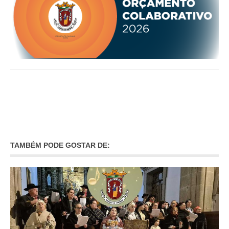
INVENTÁRIO
RECRUTAMENTO PESSOAL
CÓDIGO DE CONDUTA
ORÇAMENTO COLABORATIVO
FUNDO DE APOIO AO ASSOCIATIVISMO
SUBVENÇÕES PÚBLICAS
SERVIÇOS
GERAIS
SECRETARIA
TAMBÉM PODE GOSTAR DE:
CANÍDEOS
CEMITÉRIO
RECENSEAMENTO ELEITORAL
ATESTADOS
VENDA AMBULANTE
EMPREGO (GIP)