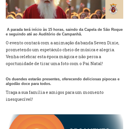
VÍDEOS
AUTARQUIA
CONSTITUIÇÃO
A parada terá início às 15 horas, saindo da Capela de São Roque
e seguindo até ao Auditório de Campanhã.
O evento contará com a animação da banda Seven Dixie,
PRESIDENTE
prometendo um espetáculo cheio de música e alegria.
EXECUTIVO E PELOUROS
Venha celebrar esta época mágica e não perca a
ASSEMBLEIA DE FREGUESIA
oportunidade de tirar uma foto com o Pai Natal!
GRAVAÇÕES DAS REUNIÕES PÚBLICAS DO EXECUTIVO
Os duendes estarão presentes, oferecendo deliciosas pipocas e
DOCUMENTOS
algodão doce para todos.
Traga a sua família e amigos para um momento
ATAS E DOCUMENTOS DA ASSEMBLEIA
inesquecível!
EDITAIS
REGULAMENTOS E TAXAS
PLANO E ORÇAMENTO
RELATÓRIO E CONTAS