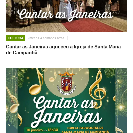
O GABINETE
APOIO AOS DESEMPREGADOS
APOIO ÀS EMPRESAS
OFERTAS DE EMPREGO
CULTURA
6 meses 4 semanas atrás
CONTACTO E HORÁRIO GIP
Cantar as Janeiras aqueceu a Igreja de Santa Maria
de Campanhã
CONTACTOS