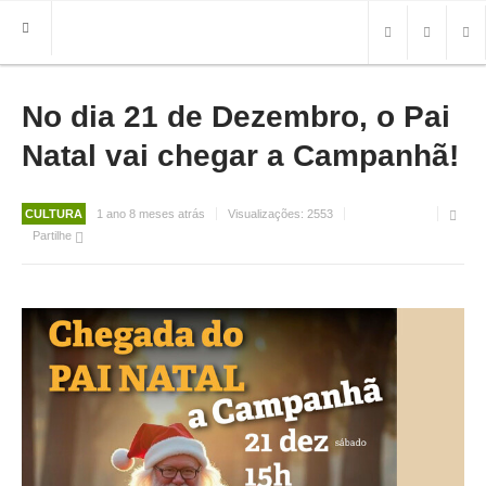
No dia 21 de Dezembro, o Pai
HOME
FREGUESIA
Natal vai chegar a Campanhã!
INFO
CULTURA
1 ano 8 meses atrás
Visualizações:
2553
HISTÓRIA
Partilhe
MAPA
ROTEIRO TURÍSTICO
TRANSPORTES
CONTACTOS ÚTEIS
IMPRENSA
BRASÃO
FOTOS