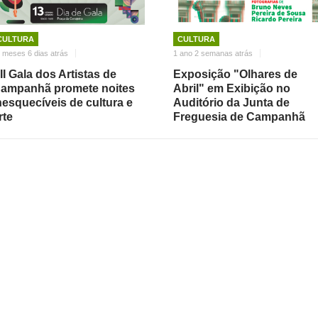
CULTURA
CULTURA
 meses 6 dias atrás
1 ano 2 semanas atrás
II Gala dos Artistas de
Exposição "Olhares de
ampanhã promete noites
Abril" em Exibição no
nesquecíveis de cultura e
Auditório da Junta de
rte
Freguesia de Campanhã