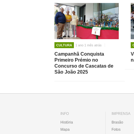
CULTURA
1 ano 1 mês atrás
Campanhã Conquista
V
Primeiro Prémio no
n
Concurso de Cascatas de
São João 2025
INFO
IMPRENSA
História
Brasão
Mapa
Fotos