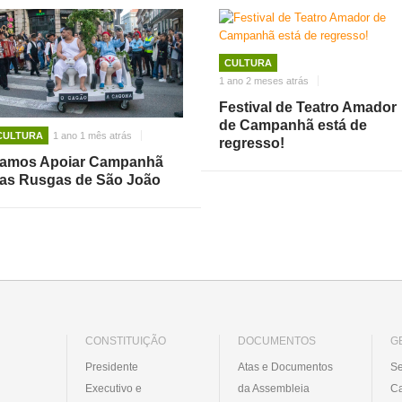
CULTURA
1 ano 2 meses atrás
Festival de Teatro Amador
de Campanhã está de
CULTURA
1 ano 1 mês atrás
regresso!
amos Apoiar Campanhã
as Rusgas de São João
CONSTITUIÇÃO
DOCUMENTOS
G
Presidente
Atas e Documentos
Se
Executivo e
da Assembleia
C