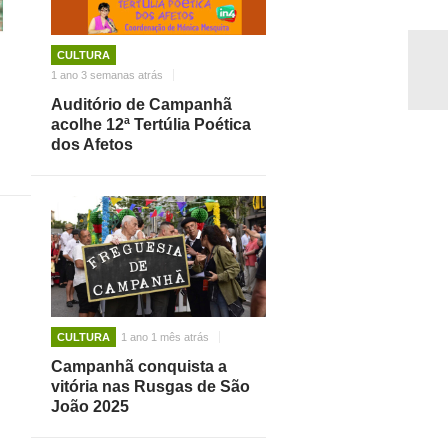
CULTURA
1 ano 3 semanas atrás
Auditório de Campanhã
acolhe 12ª Tertúlia Poética
dos Afetos
CULTURA
1 ano 1 mês atrás
Campanhã conquista a
vitória nas Rusgas de São
João 2025