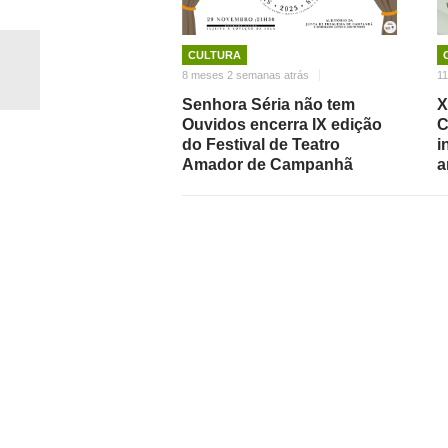
CULTURA
8 meses 2 semanas atrás
11
Senhora Séria não tem
X
Ouvidos encerra IX edição
C
do Festival de Teatro
i
Amador de Campanhã
a