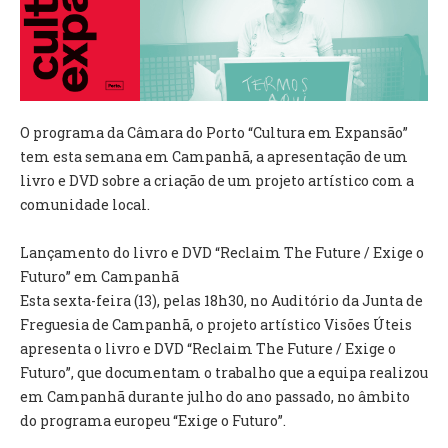
VÍDEOS
AUTARQUIA
CONSTITUIÇÃO
O programa da Câmara do Porto “Cultura em Expansão”
tem esta semana em Campanhã, a apresentação de um
PRESIDENTE
livro e DVD sobre a criação de um projeto artístico com a
EXECUTIVO E PELOUROS
comunidade local.
ASSEMBLEIA DE FREGUESIA
GRAVAÇÕES DAS REUNIÕES PÚBLICAS DO EXECUTIVO
Lançamento do livro e DVD “Reclaim The Future / Exige o
Futuro” em Campanhã
DOCUMENTOS
Esta sexta-feira (13), pelas 18h30, no Auditório da Junta de
Freguesia de Campanhã, o projeto artístico Visões Úteis
ATAS E DOCUMENTOS DA ASSEMBLEIA
apresenta o livro e DVD “Reclaim The Future / Exige o
EDITAIS
Futuro”, que documentam o trabalho que a equipa realizou
REGULAMENTOS E TAXAS
em Campanhã durante julho do ano passado, no âmbito
PLANO E ORÇAMENTO
do programa europeu “Exige o Futuro”.
RELATÓRIO E CONTAS