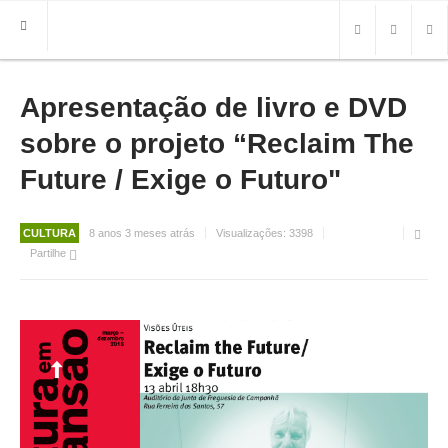
Apresentação de livro e DVD
HOME
FREGUESIA
sobre o projeto “Reclaim The
INFO
Future / Exige o Futuro"
HISTÓRIA
MAPA
CULTURA
8 anos 3 meses atrás
Visualizações:
3398
Partilhe
ROTEIRO TURÍSTICO
TRANSPORTES
CONTACTOS ÚTEIS
IMPRENSA
BRASÃO
FOTOS