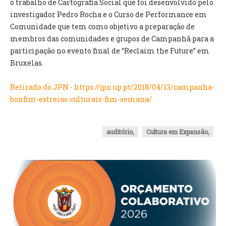
o trabalho de Cartografia Social que foi desenvolvido pelo
investigador Pedro Rocha e o Curso de Performance em
O GABINETE
Comunidade que tem como objetivo a preparação de
APOIO AOS DESEMPREGADOS
membros das comunidades e grupos de Campanhã para a
APOIO ÀS EMPRESAS
participação no evento final de “Reclaim the Future” em
OFERTAS DE EMPREGO
Bruxelas.
CONTACTO E HORÁRIO GIP
Retirado do JPN - https://jpn.up.pt/2018/04/13/campanha-
CONTACTOS
bonfim-estreias-culturais-fim-semana/
auditório,
Cultura em Expansão,