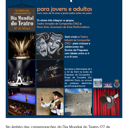
VÍDEOS
AUTARQUIA
CONSTITUIÇÃO
PRESIDENTE
EXECUTIVO E PELOUROS
ASSEMBLEIA DE FREGUESIA
GRAVAÇÕES DAS REUNIÕES PÚBLICAS DO EXECUTIVO
DOCUMENTOS
ATAS E DOCUMENTOS DA ASSEMBLEIA
EDITAIS
REGULAMENTOS E TAXAS
PLANO E ORÇAMENTO
RELATÓRIO E CONTAS
No âmbito das comemorações do
Dia Mundial do Teatro (27 de