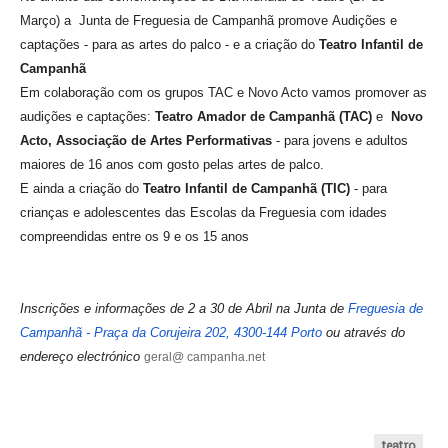
INVENTÁRIO
Março) a
Junta de Freguesia de Campanhã
promove
Audições e
RECRUTAMENTO PESSOAL
captações - para as artes do palco - e a criação do
Teatro Infantil de
CÓDIGO DE CONDUTA
Campanhã
ORÇAMENTO COLABORATIVO
Em colaboração com os grupos TAC e Novo Acto vamos promover as
FUNDO DE APOIO AO ASSOCIATIVISMO
a
udições e captações:
Teatro Amador de Campanhã
(TAC)
e
Novo
SUBVENÇÕES PÚBLICAS
Acto, Associação de Artes Performativas
-
para
jovens e adultos
maiores de 16 anos com gosto pelas artes de palco.
SERVIÇOS
E ainda a
c
riação do
Teatro Infantil de Campanhã
(TIC)
- para
crianças e adolescentes das Escolas da Freguesia com idades
GERAIS
compreendidas entre os 9 e os 15 anos
SECRETARIA
CANÍDEOS
Inscrições e informações de 2 a 30 de Abril na Junta de
Freguesia de
CEMITÉRIO
Campanhã -
Praça da Corujeira 202, 4300-144 Porto
ou através do
RECENSEAMENTO ELEITORAL
endereço electrónico
geral@ campanha.net
ATESTADOS
VENDA AMBULANTE
EMPREGO (GIP)
teatro