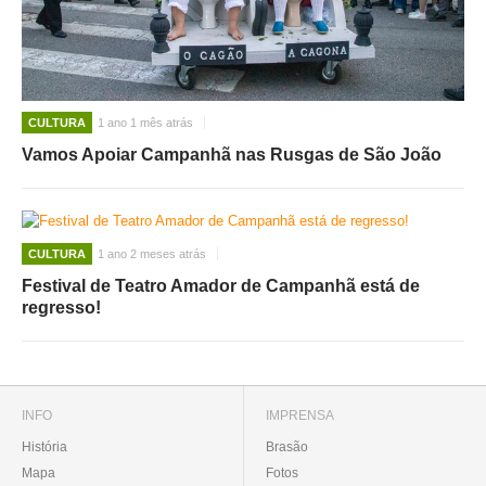
CULTURA
1 ano 1 mês atrás
Vamos Apoiar Campanhã nas Rusgas de São João
CULTURA
1 ano 2 meses atrás
Festival de Teatro Amador de Campanhã está de
regresso!
INFO
IMPRENSA
História
Brasão
Mapa
Fotos