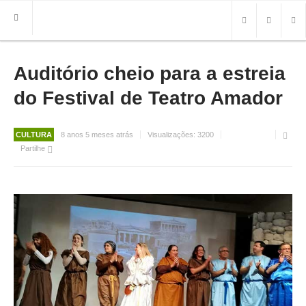
Auditório cheio para a estreia
HOME
FREGUESIA
do Festival de Teatro Amador
INFO
CULTURA
8 anos 5 meses atrás
Visualizações:
3200
HISTÓRIA
Partilhe
MAPA
ROTEIRO TURÍSTICO
TRANSPORTES
CONTACTOS ÚTEIS
IMPRENSA
BRASÃO
FOTOS