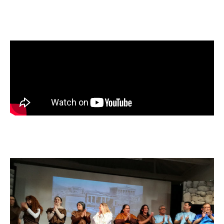
INVENTÁRIO
RECRUTAMENTO PESSOAL
CÓDIGO DE CONDUTA
ORÇAMENTO COLABORATIVO
FUNDO DE APOIO AO ASSOCIATIVISMO
SUBVENÇÕES PÚBLICAS
SERVIÇOS
GERAIS
SECRETARIA
CANÍDEOS
CEMITÉRIO
RECENSEAMENTO ELEITORAL
ATESTADOS
VENDA AMBULANTE
EMPREGO (GIP)