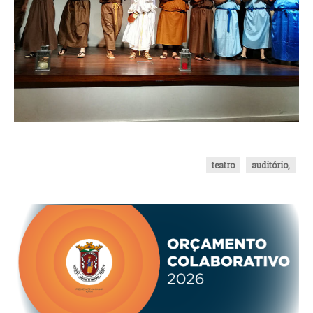
O GABINETE
APOIO AOS DESEMPREGADOS
APOIO ÀS EMPRESAS
OFERTAS DE EMPREGO
CONTACTO E HORÁRIO GIP
CONTACTOS
teatro
auditório,