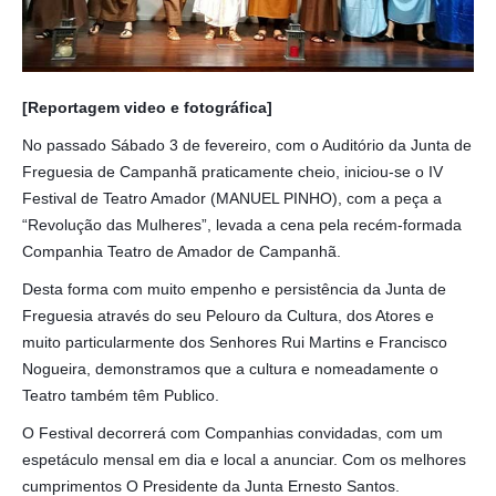
VÍDEOS
AUTARQUIA
[Reportagem video e fotográfica]
CONSTITUIÇÃO
No passado Sábado 3 de fevereiro, com o Auditório da Junta de
Freguesia de Campanhã praticamente cheio, iniciou-se o IV
PRESIDENTE
Festival de Teatro Amador (MANUEL PINHO), com a peça a
EXECUTIVO E PELOUROS
“Revolução das Mulheres”, levada a cena pela recém-formada
ASSEMBLEIA DE FREGUESIA
Companhia Teatro de Amador de Campanhã.
GRAVAÇÕES DAS REUNIÕES PÚBLICAS DO EXECUTIVO
Desta forma com muito empenho e persistência da Junta de
DOCUMENTOS
Freguesia através do seu Pelouro da Cultura, dos Atores e
muito particularmente dos Senhores Rui Martins e Francisco
Nogueira, demonstramos que a cultura e nomeadamente o
ATAS E DOCUMENTOS DA ASSEMBLEIA
Teatro também têm Publico.
EDITAIS
REGULAMENTOS E TAXAS
O Festival decorrerá com Companhias convidadas, com um
PLANO E ORÇAMENTO
espetáculo mensal em dia e local a anunciar. Com os melhores
RELATÓRIO E CONTAS
cumprimentos O Presidente da Junta Ernesto Santos.