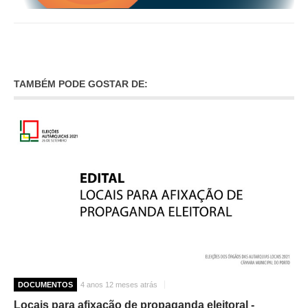
INVENTÁRIO
RECRUTAMENTO PESSOAL
CÓDIGO DE CONDUTA
ORÇAMENTO COLABORATIVO
FUNDO DE APOIO AO ASSOCIATIVISMO
TAMBÉM PODE GOSTAR DE:
SUBVENÇÕES PÚBLICAS
SERVIÇOS
GERAIS
SECRETARIA
CANÍDEOS
CEMITÉRIO
RECENSEAMENTO ELEITORAL
ATESTADOS
VENDA AMBULANTE
DOCUMENTOS
4 anos 12 meses atrás
EMPREGO (GIP)
Locais para afixação de propaganda eleitoral -