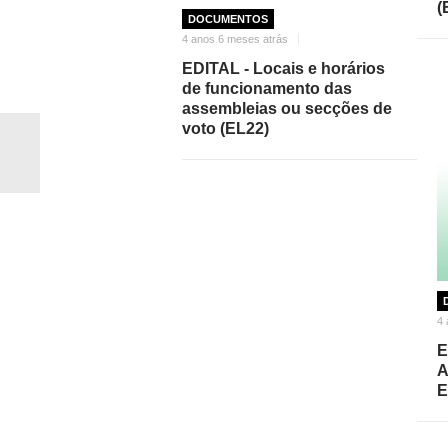
(
DOCUMENTOS
4 anos 6 meses atrás
EDITAL - Locais e horários
de funcionamento das
assembleias ou secções de
voto (EL22)
4 
E
A
E