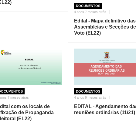
EL22)
DOCUMENTOS
4 anos 7 meses atrás
Edital - Mapa definitivo das
Assembleias e Secções de
Voto (EL22)
DOCUMENTOS
DOCUMENTOS
anos 7 meses atrás
4 anos 9 meses atrás
dital com os locais de
EDITAL - Agendamento da
fixação de Propaganda
reuniões ordinárias (11/21)
leitoral (EL22)