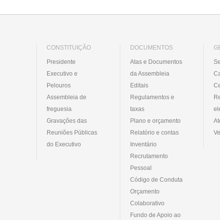
CONSTITUIÇÃO
DOCUMENTOS
G
Presidente
Atas e Documentos
Se
Executivo e
da Assembleia
C
Pelouros
Editais
Ce
Assembleia de
Regulamentos e
R
freguesia
taxas
el
Gravações das
Plano e orçamento
At
Reuniões Públicas
Relatório e contas
Ve
do Executivo
Inventário
Recrutamento
Pessoal
Código de Conduta
Orçamento
Colaborativo
Fundo de Apoio ao