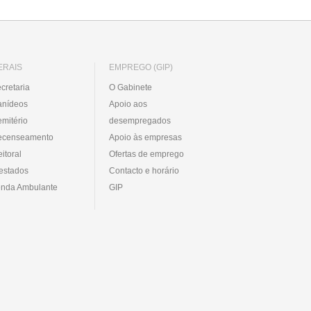
ERAIS
EMPREGO (GIP)
cretaria
O Gabinete
anídeos
Apoio aos
mitério
desempregados
ecenseamento
Apoio às empresas
eitoral
Ofertas de emprego
estados
Contacto e horário
nda Ambulante
GIP