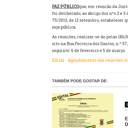
FAZ PÚBLICO
que, em reunião da Junt
foi deliberado, ao abrigo dos nºs 2 e 3 
75/2013, de 12 setembro, estabelecer 
seja pública.
As reuniões, realizar-se-ão pelas 18h
sito na Rua Ferreira dos Santos, n.º 5
seguinte: 6 de fevereiro e 5 de março.
Edital - Agendamento das reuniões ord
TAMBÉM PODE GOSTAR DE:
4 
E
D