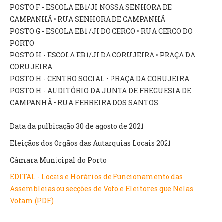
INVENTÁRIO
POSTO F - ESCOLA EB1/JI NOSSA SENHORA DE
RECRUTAMENTO PESSOAL
CAMPANHÃ • RUA SENHORA DE CAMPANHÃ
CÓDIGO DE CONDUTA
POSTO G - ESCOLA EB1 /JI DO CERCO • RUA CERCO DO
ORÇAMENTO COLABORATIVO
PORTO
FUNDO DE APOIO AO ASSOCIATIVISMO
POSTO H - ESCOLA EB1/JI DA CORUJEIRA • PRAÇA DA
SUBVENÇÕES PÚBLICAS
CORUJEIRA
POSTO H - CENTRO SOCIAL • PRAÇA DA CORUJEIRA
SERVIÇOS
POSTO H - AUDITÓRIO DA JUNTA DE FREGUESIA DE
CAMPANHÃ • RUA FERREIRA DOS SANTOS
GERAIS
Data da pulbicação 30 de agosto de 2021
SECRETARIA
Eleiçãos dos Orgãos das Autarquias Locais 2021
CANÍDEOS
CEMITÉRIO
Câmara Municipal do Porto
RECENSEAMENTO ELEITORAL
EDITAL - Locais e Horários de Funcionamento das
ATESTADOS
Assembleias ou secções de Voto e Eleitores que Nelas
VENDA AMBULANTE
Votam (PDF)
EMPREGO (GIP)