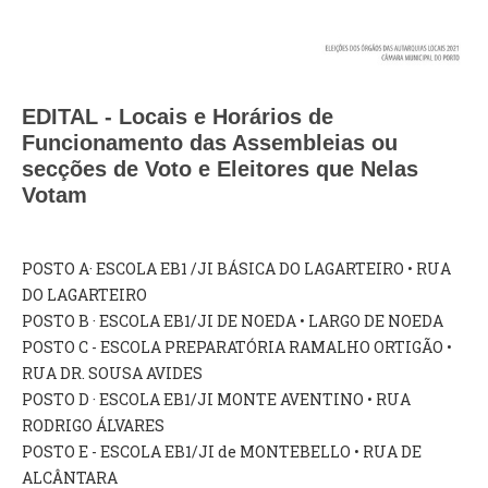
VÍDEOS
AUTARQUIA
CONSTITUIÇÃO
EDITAL - Locais e Horários de
Funcionamento das Assembleias ou
secções de Voto e Eleitores que Nelas
PRESIDENTE
Votam
EXECUTIVO E PELOUROS
ASSEMBLEIA DE FREGUESIA
GRAVAÇÕES DAS REUNIÕES PÚBLICAS DO EXECUTIVO
POSTO A· ESCOLA EB1 /JI BÁSICA DO LAGARTEIRO • RUA
DO LAGARTEIRO
DOCUMENTOS
POSTO B · ESCOLA EB1/JI DE NOEDA • LARGO DE NOEDA
POSTO C - ESCOLA PREPARATÓRIA RAMALHO ORTIGÃO •
ATAS E DOCUMENTOS DA ASSEMBLEIA
RUA DR. SOUSA AVIDES
EDITAIS
POSTO D · ESCOLA EB1/JI MONTE AVENTINO • RUA
REGULAMENTOS E TAXAS
RODRIGO ÁLVARES
PLANO E ORÇAMENTO
POSTO E - ESCOLA EB1/JI de MONTEBELLO • RUA DE
RELATÓRIO E CONTAS
ALCÂNTARA