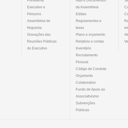
Presidente
Atas e Documentos
Se
Executivo e
da Assembleia
C
Pelouros
Editais
Ce
Assembleia de
Regulamentos e
R
freguesia
taxas
el
Gravações das
Plano e orçamento
At
Reuniões Públicas
Relatório e contas
Ve
do Executivo
Inventário
Recrutamento
Pessoal
Código de Conduta
Orçamento
Colaborativo
Fundo de Apoio ao
Associativismo
Subvenções
Públicas