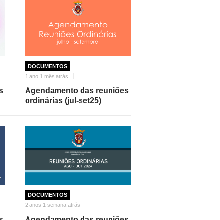
DOCUMENTOS
1 ano 1 mês atrás
s
Agendamento das reuniões
ordinárias (jul-set25)
DOCUMENTOS
2 anos 1 semana atrás
s
Agendamento das reuniões