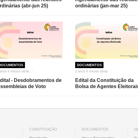
rdinárias (abr-jun 25)
ordinárias (jan-mar 25)
DOCUMENTOS
DOCUMENTOS
anos 6 meses atrás
2 anos 6 meses atrás
dital - Desdobramentos de
Edital da Constituição da
ssembleias de Voto
Bolsa de Agentes Eleitorai
CONSTITUIÇÃO
DOCUMENTOS
G