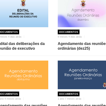
DOCUMENTOS
DOCUMENTOS
meses 4 dias atrás
9 meses 4 dias atrás
dital das deliberações da
Agendamento das reuniõe
eunião de executivo
ordinárias (dez25)
DOCUMENTOS
DOCUMENTOS
ano 4 meses atrás
1 ano 7 meses atrás
gendamento das reuniões
Agendamento das reuniõe