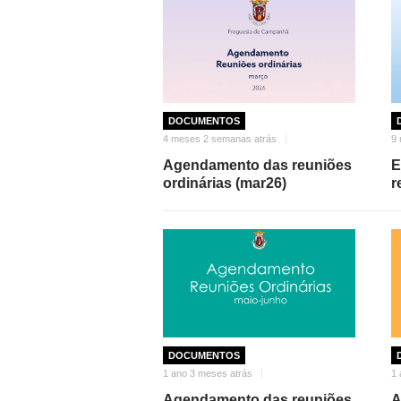
DOCUMENTOS
4 meses 2 semanas atrás
9 
Agendamento das reuniões
E
ordinárias (mar26)
r
DOCUMENTOS
1 ano 3 meses atrás
1 
Agendamento das reuniões
A