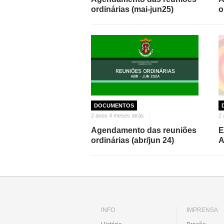
ordinárias (mai-jun25)
o
DOCUMENTOS
2 anos 4 meses atrás
2 
Agendamento das reuniões
E
ordinárias (abr/jun 24)
A
INFO
IMPRENSA