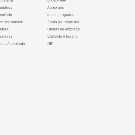
cretaria
O Gabinete
anídeos
Apoio aos
mitério
desempregados
ecenseamento
Apoio às empresas
eitoral
Ofertas de emprego
estados
Contacto e horário
nda Ambulante
GIP