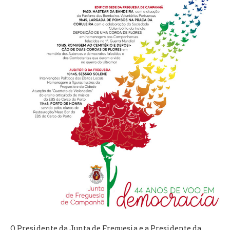
VÍDEOS
AUTARQUIA
CONSTITUIÇÃO
PRESIDENTE
EXECUTIVO E PELOUROS
ASSEMBLEIA DE FREGUESIA
GRAVAÇÕES DAS REUNIÕES PÚBLICAS DO EXECUTIVO
DOCUMENTOS
ATAS E DOCUMENTOS DA ASSEMBLEIA
EDITAIS
REGULAMENTOS E TAXAS
PLANO E ORÇAMENTO
RELATÓRIO E CONTAS
O Presidente da Junta de Freguesia e a Presidente da