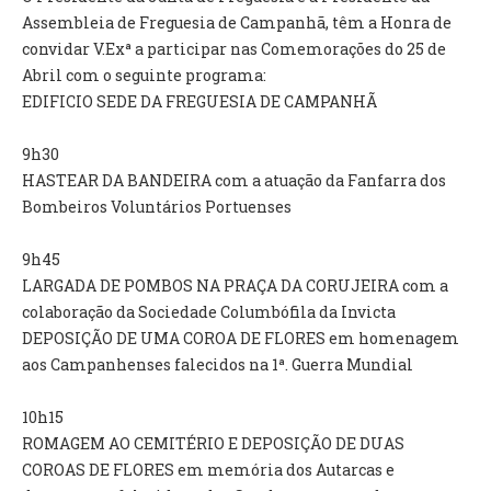
INVENTÁRIO
Assembleia de Freguesia de Campanhã, têm a Honra de
RECRUTAMENTO PESSOAL
convidar V.Exª a participar nas Comemorações do 25 de
CÓDIGO DE CONDUTA
Abril com o seguinte programa:
ORÇAMENTO COLABORATIVO
EDIFICIO SEDE DA FREGUESIA DE CAMPANHÃ
FUNDO DE APOIO AO ASSOCIATIVISMO
SUBVENÇÕES PÚBLICAS
9h30
HASTEAR DA BANDEIRA com a atuação da Fanfarra dos
SERVIÇOS
Bombeiros Voluntários Portuenses
GERAIS
9h45
LARGADA DE POMBOS NA PRAÇA DA CORUJEIRA com a
SECRETARIA
colaboração da Sociedade Columbófila da Invicta
CANÍDEOS
DEPOSIÇÃO DE UMA COROA DE FLORES em homenagem
CEMITÉRIO
aos Campanhenses falecidos na 1ª. Guerra Mundial
RECENSEAMENTO ELEITORAL
ATESTADOS
10h15
VENDA AMBULANTE
ROMAGEM AO CEMITÉRIO E DEPOSIÇÃO DE DUAS
COROAS DE FLORES em memória dos Autarcas e
EMPREGO (GIP)