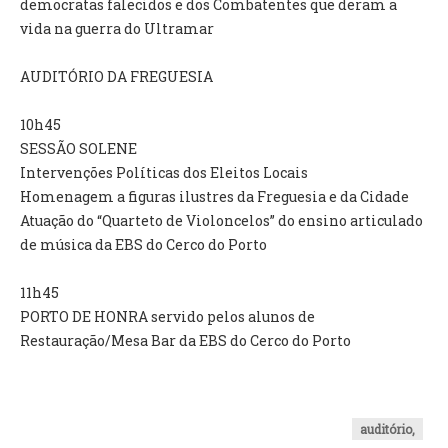
democratas falecidos e dos Combatentes que deram a
vida na guerra do Ultramar
O GABINETE
APOIO AOS DESEMPREGADOS
AUDITÓRIO DA FREGUESIA
APOIO ÀS EMPRESAS
OFERTAS DE EMPREGO
10h45
CONTACTO E HORÁRIO GIP
SESSÃO SOLENE
Intervenções Políticas dos Eleitos Locais
CONTACTOS
Homenagem a figuras ilustres da Freguesia e da Cidade
Atuação do “Quarteto de Violoncelos” do ensino articulado
de música da EBS do Cerco do Porto
11h45
PORTO DE HONRA servido pelos alunos de
Restauração/Mesa Bar da EBS do Cerco do Porto
auditório,