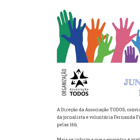
A Direção da Associação TODOS, convi
da jornalista e voluntária Fernanda F
pelas 16h.
Mais se informa que o encontro é gra