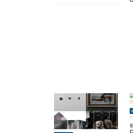
C
9 
S
C