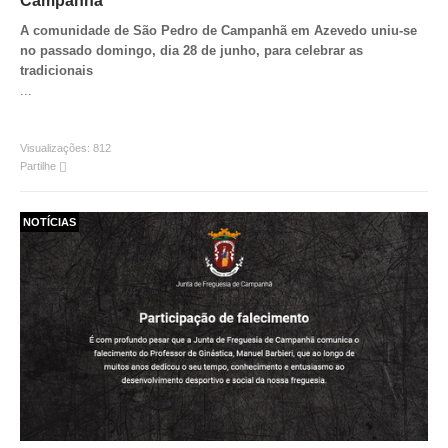
Campanhã
VÍDEOS
A comunidade de São Pedro de Campanhã em
Azevedo
uniu-se
no passado domingo, dia 28 de junho, para celebrar as
AUTARQUIA
tradicionais
...
CONSTITUIÇÃO
Visualizações:
812
PRESIDENTE
Partilhe
EXECUTIVO E PELOUROS
ASSEMBLEIA DE FREGUESIA
NOTÍCIAS
GRAVAÇÕES DAS REUNIÕES PÚBLICAS DO EXECUTIVO
DOCUMENTOS
ATAS E DOCUMENTOS DA ASSEMBLEIA
EDITAIS
REGULAMENTOS E TAXAS
PLANO E ORÇAMENTO
RELATÓRIO E CONTAS