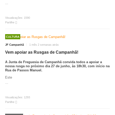
...
Visualizações:
1590
Partilhe
CULTURA
JF Campanhã
1 mês 2 semanas atrás
Vem apoiar as Rusgas de Campanhã!
A Junta de Freguesia de Campanhã convida todos a apoiar a
nossa rusga no próximo dia 27 de junho, às 18h30, com início na
Rua de Passos Manuel.
Este
...
Visualizações:
1293
Partilhe