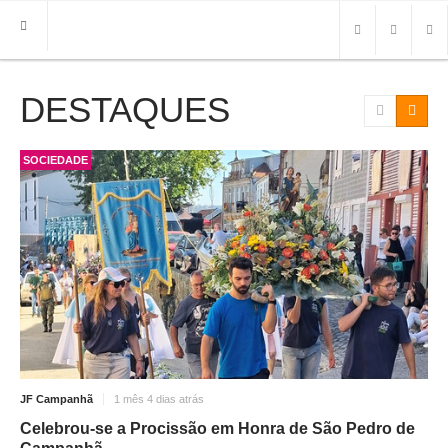
DESTAQUES
HOME
FREGUESIA
INFO
SOCIEDADE
HISTÓRIA
MAPA
ROTEIRO TURÍSTICO
TRANSPORTES
CONTACTOS ÚTEIS
IMPRENSA
JF Campanhã
1 mês 4 dias atrás
BRASÃO
Celebrou-se a Procissão em Honra de São Pedro de
FOTOS