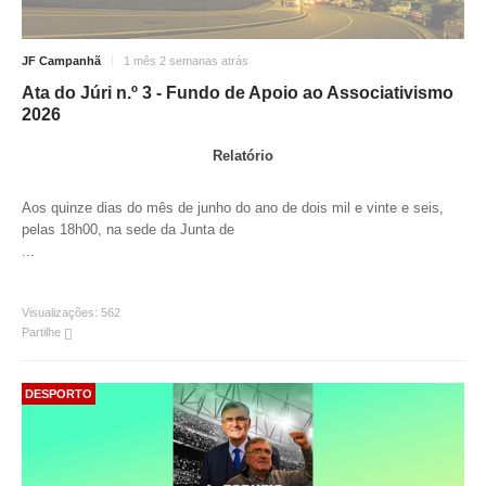
O GABINETE
JF Campanhã
1 mês 2 semanas atrás
APOIO AOS DESEMPREGADOS
Ata do Júri n.º 3 - Fundo de Apoio ao Associativismo
APOIO ÀS EMPRESAS
2026
OFERTAS DE EMPREGO
Relatório
CONTACTO E HORÁRIO GIP
CONTACTOS
Aos quinze dias do mês de junho do ano de dois mil e vinte e seis,
pelas 18h00, na sede da Junta de
...
Visualizações:
562
Partilhe
DESPORTO