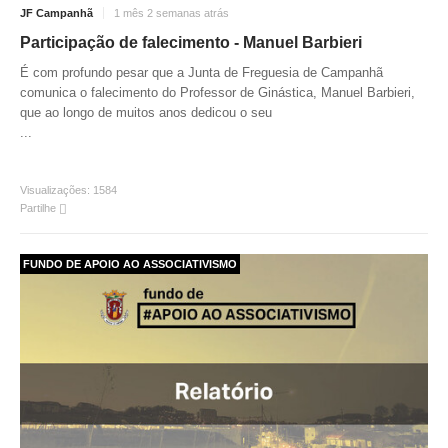
INVENTÁRIO
JF Campanhã
1 mês 2 semanas atrás
RECRUTAMENTO PESSOAL
Participação de falecimento - Manuel Barbieri
CÓDIGO DE CONDUTA
É com profundo pesar que a Junta de Freguesia de Campanhã
ORÇAMENTO COLABORATIVO
comunica o falecimento do Professor de Ginástica, Manuel Barbieri,
FUNDO DE APOIO AO ASSOCIATIVISMO
que ao longo de muitos anos dedicou o seu
SUBVENÇÕES PÚBLICAS
...
SERVIÇOS
Visualizações:
1584
Partilhe
GERAIS
FUNDO DE APOIO AO ASSOCIATIVISMO
SECRETARIA
CANÍDEOS
CEMITÉRIO
RECENSEAMENTO ELEITORAL
ATESTADOS
VENDA AMBULANTE
EMPREGO (GIP)