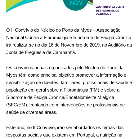
VÍDEOS
AUTARQUIA
O II Convívio do Núcleo do Porto da Myos – Associação
CONSTITUIÇÃO
Nacional Contra a Fibromialgia e Síndrome de Fadiga Crónica
irá realizar-se no dia 16 de Novembro de 2019, no Auditório da
PRESIDENTE
Junta de Freguesia de Campanhã.
EXECUTIVO E PELOUROS
ASSEMBLEIA DE FREGUESIA
Os convívios anuais organizados pelo Núcleo do Porto da
GRAVAÇÕES DAS REUNIÕES PÚBLICAS DO EXECUTIVO
Myos têm como principal objetivo promover a informação e
sensibilização de doentes, familiares, profissionais de saúde e
DOCUMENTOS
população em geral sobre a Fibromialgia (FM) e sobre a
Síndrome de Fadiga Crónica/Encefalomielite Miálgica
ATAS E DOCUMENTOS DA ASSEMBLEIA
(SFC/EM), contando com intervenções de profissionais de
EDITAIS
saúde de diversas áreas.
REGULAMENTOS E TAXAS
PLANO E ORÇAMENTO
Este ano, no II Convívio, irão ser abordados os temas das
RELATÓRIO E CONTAS
respostas sociais que existem em Portugal, a nutrição na