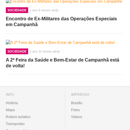
SOCIEDADE
1 ano 9 meses atrás
Encontro de Ex-Militares das Operações Especiais
em Campanhã
SOCIEDADE
1 ano 11 meses atrás
A 2ª Feira da Saúde e Bem-Estar de Campanhã está
de volta!
INFO
IMPRENSA
História
Brasão
Mapa
Fotos
Roteiro turístico
Vídeos
Transportes