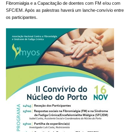
INVENTÁRIO
Fibromialgia e a Capacitação de doentes com FM e/ou com
RECRUTAMENTO PESSOAL
SFC/EM. Após as palestras haverá um lanche-convívio entre
CÓDIGO DE CONDUTA
os participantes.
ORÇAMENTO COLABORATIVO
FUNDO DE APOIO AO ASSOCIATIVISMO
SUBVENÇÕES PÚBLICAS
SERVIÇOS
GERAIS
SECRETARIA
CANÍDEOS
CEMITÉRIO
RECENSEAMENTO ELEITORAL
ATESTADOS
VENDA AMBULANTE
EMPREGO (GIP)