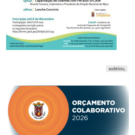
O GABINETE
APOIO AOS DESEMPREGADOS
APOIO ÀS EMPRESAS
OFERTAS DE EMPREGO
CONTACTO E HORÁRIO GIP
CONTACTOS
auditório,