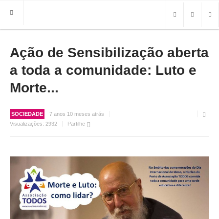
Ação de Sensibilização aberta
HOME
FREGUESIA
a toda a comunidade: Luto e
INFO
Morte...
HISTÓRIA
MAPA
SOCIEDADE
7 anos 10 meses atrás
Visualizações:
2932
Partilhe
ROTEIRO TURÍSTICO
TRANSPORTES
CONTACTOS ÚTEIS
IMPRENSA
BRASÃO
FOTOS