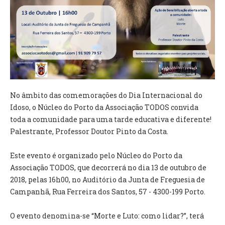
VÍDEOS
AUTARQUIA
CONSTITUIÇÃO
PRESIDENTE
EXECUTIVO E PELOUROS
No âmbito das comemorações do Dia Internacional do
ASSEMBLEIA DE FREGUESIA
Idoso, o Núcleo do Porto da Associação TODOS convida
GRAVAÇÕES DAS REUNIÕES PÚBLICAS DO EXECUTIVO
toda a comunidade para uma tarde educativa e diferente!
Palestrante, Professor Doutor Pinto da Costa.
DOCUMENTOS
Este evento é organizado pelo Núcleo do Porto da
Associação TODOS, que decorrerá no dia 13 de outubro de
ATAS E DOCUMENTOS DA ASSEMBLEIA
2018, pelas 16h00, no Auditório da Junta de Freguesia de
EDITAIS
Campanhã, Rua Ferreira dos Santos, 57 - 4300-199 Porto.
REGULAMENTOS E TAXAS
PLANO E ORÇAMENTO
O evento denomina-se “Morte e Luto: como lidar?”, terá
RELATÓRIO E CONTAS