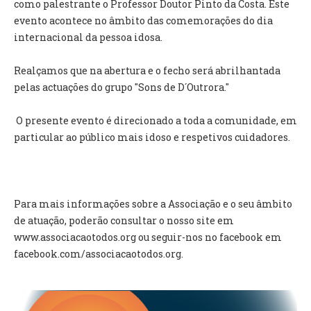
como palestrante o Professor Doutor Pinto da Costa. Este
INVENTÁRIO
evento acontece no âmbito das comemorações do dia
RECRUTAMENTO PESSOAL
internacional da pessoa idosa.
CÓDIGO DE CONDUTA
ORÇAMENTO COLABORATIVO
Realçamos que na abertura e o fecho será abrilhantada
FUNDO DE APOIO AO ASSOCIATIVISMO
pelas actuações do grupo "Sons de D´Outrora."
SUBVENÇÕES PÚBLICAS
O presente evento é direcionado a toda a comunidade, em
SERVIÇOS
particular ao público mais idoso e respetivos cuidadores.
GERAIS
SECRETARIA
Para mais informações sobre a Associação e o seu âmbito
CANÍDEOS
de atuação, poderão consultar o nosso site em
CEMITÉRIO
www.associacaotodos.org ou seguir-nos no facebook em
RECENSEAMENTO ELEITORAL
facebook.com/associacaotodos.org.
ATESTADOS
VENDA AMBULANTE
EMPREGO (GIP)