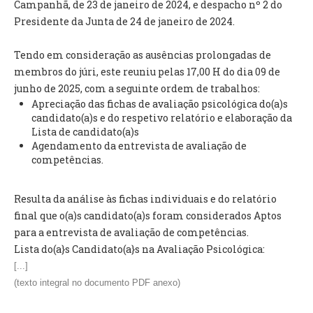
Campanhã, de 23 de janeiro de 2024, e despacho nº 2 do
INVENTÁRIO
Presidente da Junta de 24 de janeiro de 2024.
RECRUTAMENTO PESSOAL
CÓDIGO DE CONDUTA
Tendo em consideração as ausências prolongadas de
ORÇAMENTO COLABORATIVO
membros do júri, este reuniu pelas 17,00 H do dia 09 de
FUNDO DE APOIO AO ASSOCIATIVISMO
junho de 2025, com a seguinte ordem de trabalhos:
SUBVENÇÕES PÚBLICAS
Apreciação das fichas de avaliação psicológica do(a)s
candidato(a)s e do respetivo relatório e elaboração da
SERVIÇOS
Lista de candidato(a)s
Agendamento da entrevista de avaliação de
GERAIS
competências.
SECRETARIA
Resulta da análise às fichas individuais e do relatório
CANÍDEOS
final que o(a)s candidato(a)s foram considerados Aptos
CEMITÉRIO
para a entrevista de avaliação de competências.
RECENSEAMENTO ELEITORAL
Lista do(a}s Candidato(a}s na Avaliação Psicológica:
ATESTADOS
[...]
VENDA AMBULANTE
(texto integral no documento PDF anexo)
EMPREGO (GIP)