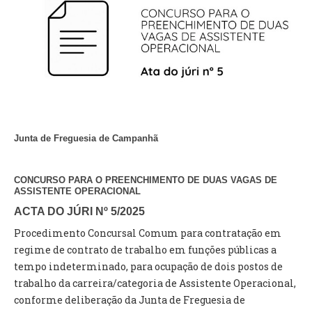
VÍDEOS
AUTARQUIA
CONSTITUIÇÃO
PRESIDENTE
EXECUTIVO E PELOUROS
Junta de Freguesia de Campanhã
ASSEMBLEIA DE FREGUESIA
GRAVAÇÕES DAS REUNIÕES PÚBLICAS DO EXECUTIVO
CONCURSO PARA O PREENCHIMENTO DE DUAS VAGAS DE
ASSISTENTE OPERACIONAL
DOCUMENTOS
ACTA DO JÚRI Nº 5/2025
Procedimento Concursal Comum para contratação em
ATAS E DOCUMENTOS DA ASSEMBLEIA
regime de contrato de trabalho em funções públicas a
EDITAIS
tempo indeterminado, para ocupação de dois postos de
REGULAMENTOS E TAXAS
trabalho da carreira/categoria de Assistente Operacional,
PLANO E ORÇAMENTO
conforme deliberação da Junta de Freguesia de
RELATÓRIO E CONTAS