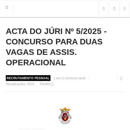
ACTA DO JÚRI Nº 5/2025 -
HOME
FREGUESIA
CONCURSO PARA DUAS
INFO
VAGAS DE ASSIS.
OPERACIONAL
HISTÓRIA
MAPA
ROTEIRO TURÍSTICO
RECRUTAMENTO PESSOAL
1 ano 2 semanas atrás
TRANSPORTES
Visualizações:
4624
Partilhe
CONTACTOS ÚTEIS
IMPRENSA
BRASÃO
FOTOS