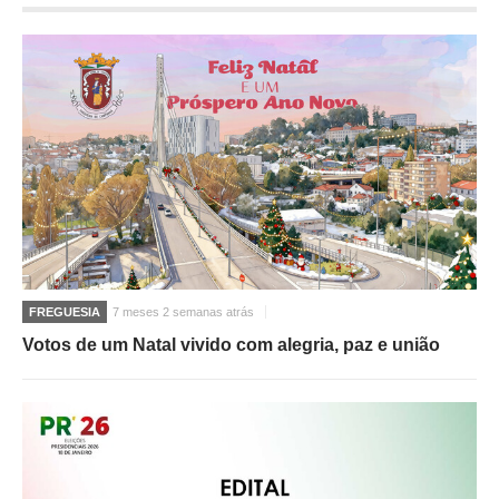
O GABINETE
APOIO AOS DESEMPREGADOS
APOIO ÀS EMPRESAS
OFERTAS DE EMPREGO
CONTACTO E HORÁRIO GIP
CONTACTOS
FREGUESIA
7 meses 2 semanas atrás
Votos de um Natal vivido com alegria, paz e união