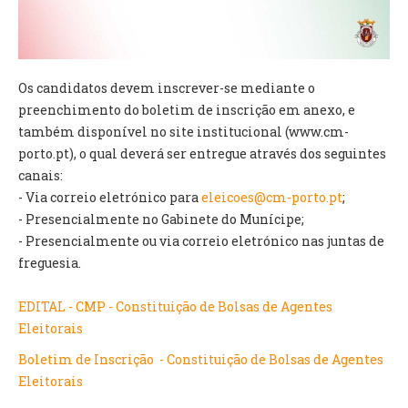
VÍDEOS
AUTARQUIA
Os candidatos devem inscrever-se mediante o
CONSTITUIÇÃO
preenchimento do boletim de inscrição em anexo, e
também disponível no site institucional (www.cm-
PRESIDENTE
porto.pt), o qual deverá ser entregue através dos seguintes
EXECUTIVO E PELOUROS
canais:
ASSEMBLEIA DE FREGUESIA
- Via correio eletrónico para
eleicoes@cm-porto.pt
;
GRAVAÇÕES DAS REUNIÕES PÚBLICAS DO EXECUTIVO
- Presencialmente no Gabinete do Munícipe;
- Presencialmente ou via correio eletrónico nas juntas de
DOCUMENTOS
freguesia.
ATAS E DOCUMENTOS DA ASSEMBLEIA
EDITAL - CMP - Constituição de Bolsas de Agentes
EDITAIS
Eleitorais
REGULAMENTOS E TAXAS
Boletim de Inscrição - Constituição de Bolsas de Agentes
PLANO E ORÇAMENTO
Eleitorais
RELATÓRIO E CONTAS