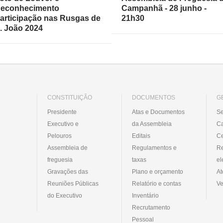
econhecimento
Campanhã - 28 junho -
articipação nas Rusgas de
21h30
. João 2024
CONSTITUIÇÃO
DOCUMENTOS
G
Presidente
Atas e Documentos
Se
Executivo e
da Assembleia
C
Pelouros
Editais
Ce
Assembleia de
Regulamentos e
R
freguesia
taxas
el
Gravações das
Plano e orçamento
At
Reuniões Públicas
Relatório e contas
Ve
do Executivo
Inventário
Recrutamento
Pessoal