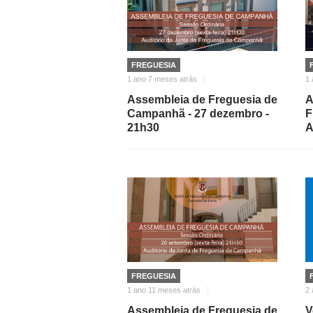
FREGUESIA
1 ano 7 meses atrás
1 
Assembleia de Freguesia de
A
Campanhã - 27 dezembro -
F
21h30
A
FREGUESIA
1 ano 11 meses atrás
2 
Assembleia de Freguesia de
V