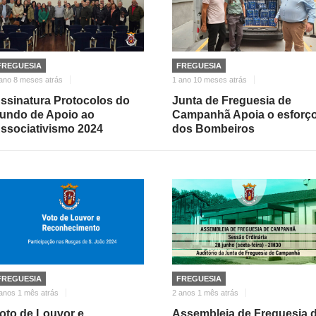
FREGUESIA
FREGUESIA
ano 8 meses atrás
1 ano 10 meses atrás
ssinatura Protocolos do
Junta de Freguesia de
undo de Apoio ao
Campanhã Apoia o esforç
ssociativismo 2024
dos Bombeiros
FREGUESIA
FREGUESIA
anos 1 mês atrás
2 anos 1 mês atrás
oto de Louvor e
Assembleia de Freguesia 