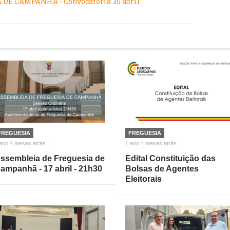
DE CAMPANHÃ - Convocatória 30 abril
FREGUESIA
FREGUESIA
ano 4 meses atrás
1 ano 4 meses atrás
ssembleia de Freguesia de
Edital Constituição das
ampanhã - 17 abril - 21h30
Bolsas de Agentes
Eleitorais