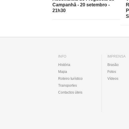
Campanhã - 20 setembro -
R
21h30
P
S
INFO
IMPRENSA
História
Brasão
Mapa
Fotos
Roteiro turístico
Vídeos
Transportes
Contactos úteis