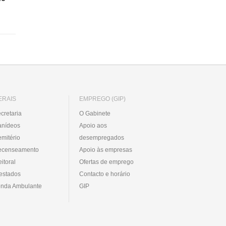
ERAIS
EMPREGO (GIP)
cretaria
O Gabinete
anídeos
Apoio aos
mitério
desempregados
ecenseamento
Apoio às empresas
eitoral
Ofertas de emprego
estados
Contacto e horário
nda Ambulante
GIP