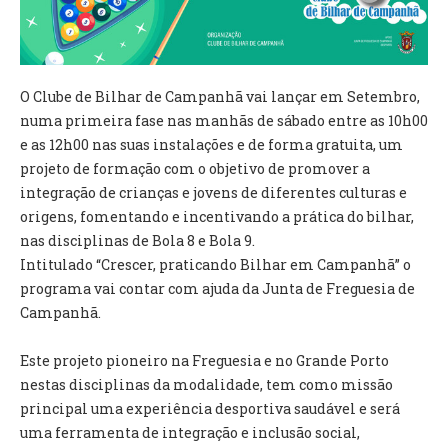
VÍDEOS
AUTARQUIA
O Clube de Bilhar de Campanhã vai lançar em Setembro,
CONSTITUIÇÃO
numa primeira fase nas manhãs de sábado entre as 10h00
e as 12h00 nas suas instalações e de forma gratuita, um
PRESIDENTE
projeto de formação com o objetivo de promover a
EXECUTIVO E PELOUROS
integração de crianças e jovens de diferentes culturas e
ASSEMBLEIA DE FREGUESIA
origens, fomentando e incentivando a prática do bilhar,
GRAVAÇÕES DAS REUNIÕES PÚBLICAS DO EXECUTIVO
nas disciplinas de Bola 8 e Bola 9.
Intitulado “Crescer, praticando Bilhar em Campanhã” o
DOCUMENTOS
programa vai contar com ajuda da Junta de Freguesia de
Campanhã.
ATAS E DOCUMENTOS DA ASSEMBLEIA
EDITAIS
Este projeto pioneiro na Freguesia e no Grande Porto
REGULAMENTOS E TAXAS
nestas disciplinas da modalidade, tem como missão
PLANO E ORÇAMENTO
principal uma experiência desportiva saudável e será
RELATÓRIO E CONTAS
uma ferramenta de integração e inclusão social,