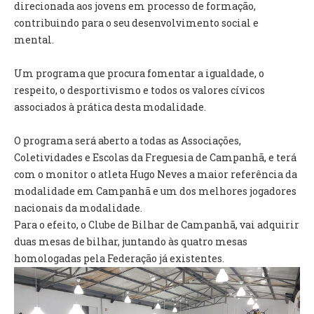
INVENTÁRIO
direcionada aos jovens em processo de formação,
RECRUTAMENTO PESSOAL
contribuindo para o seu desenvolvimento social e
CÓDIGO DE CONDUTA
mental.
ORÇAMENTO COLABORATIVO
FUNDO DE APOIO AO ASSOCIATIVISMO
Um programa que procura fomentar a igualdade, o
SUBVENÇÕES PÚBLICAS
respeito, o desportivismo e todos os valores cívicos
associados à prática desta modalidade.
SERVIÇOS
O programa será aberto a todas as Associações,
GERAIS
Coletividades e Escolas da Freguesia de Campanhã, e terá
com o monitor o atleta Hugo Neves a maior referência da
SECRETARIA
modalidade em Campanhã e um dos melhores jogadores
CANÍDEOS
nacionais da modalidade.
CEMITÉRIO
Para o efeito, o Clube de Bilhar de Campanhã, vai adquirir
RECENSEAMENTO ELEITORAL
duas mesas de bilhar, juntando às quatro mesas
ATESTADOS
homologadas pela Federação já existentes.
VENDA AMBULANTE
EMPREGO (GIP)