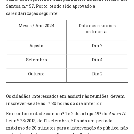
INVENTÁRIO
Santos, n.º 57, Porto, tendo sido aprovado a
RECRUTAMENTO PESSOAL
calendarização seguinte:
CÓDIGO DE CONDUTA
ORÇAMENTO COLABORATIVO
Meses / Ano 2024
Data das reuniões
FUNDO DE APOIO AO ASSOCIATIVISMO
ordinárias
SUBVENÇÕES PÚBLICAS
Agosto
Dia 7
SERVIÇOS
Setembro
Dia 4
GERAIS
Outubro
Dia 2
SECRETARIA
CANÍDEOS
CEMITÉRIO
Os cidadãos interessados em assistir às reuniões, devem
RECENSEAMENTO ELEITORAL
inscrever-se até às 17.30 horas do dia anterior.
ATESTADOS
Em conformidade com o nº 1 e 2 do artigo 49º do
Anexo I
à
VENDA AMBULANTE
Lei nº 75/2013, de 12 setembro, é fixado um período
máximo de 20 minutos para a intervenção do público, não
EMPREGO (GIP)