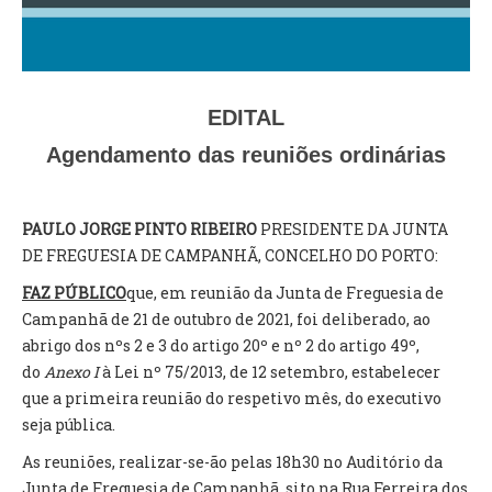
VÍDEOS
AUTARQUIA
CONSTITUIÇÃO
EDITAL
Agendamento das reuniões ordinárias
PRESIDENTE
EXECUTIVO E PELOUROS
ASSEMBLEIA DE FREGUESIA
PAULO JORGE PINTO RIBEIRO
PRESIDENTE DA JUNTA
GRAVAÇÕES DAS REUNIÕES PÚBLICAS DO EXECUTIVO
DE FREGUESIA DE CAMPANHÃ, CONCELHO DO PORTO:
FAZ PÚBLICO
que, em reunião da Junta de Freguesia de
DOCUMENTOS
Campanhã de 21 de outubro de 2021, foi deliberado, ao
abrigo dos nºs 2 e 3 do artigo 20º e nº 2 do artigo 49º,
ATAS E DOCUMENTOS DA ASSEMBLEIA
do
Anexo I
à Lei nº 75/2013, de 12 setembro, estabelecer
EDITAIS
que a primeira reunião do respetivo mês, do executivo
REGULAMENTOS E TAXAS
seja pública.
PLANO E ORÇAMENTO
As reuniões, realizar-se-ão pelas 18h30 no Auditório da
RELATÓRIO E CONTAS
Junta de Freguesia de Campanhã, sito na Rua Ferreira dos