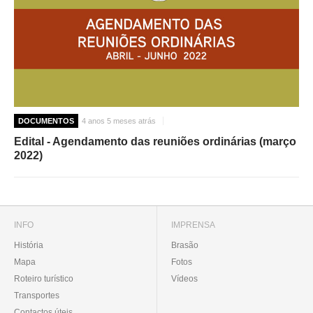
DOCUMENTOS
4 anos 5 meses atrás
Edital - Agendamento das reuniões ordinárias (março
2022)
INFO
IMPRENSA
História
Brasão
Mapa
Fotos
Roteiro turístico
Vídeos
Transportes
Contactos úteis