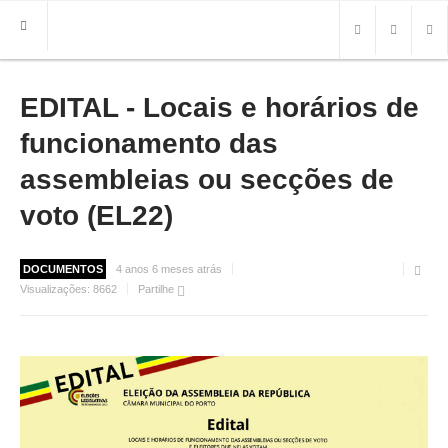
EDITAL - Locais e horários de
HOME
FREGUESIA
funcionamento das
INFO
assembleias ou secções de
voto (EL22)
HISTÓRIA
MAPA
ROTEIRO TURÍSTICO
DOCUMENTOS
4 anos 6 meses atrás
TRANSPORTES
Visualizações:
8662
Partilhe
CONTACTOS ÚTEIS
IMPRENSA
BRASÃO
FOTOS