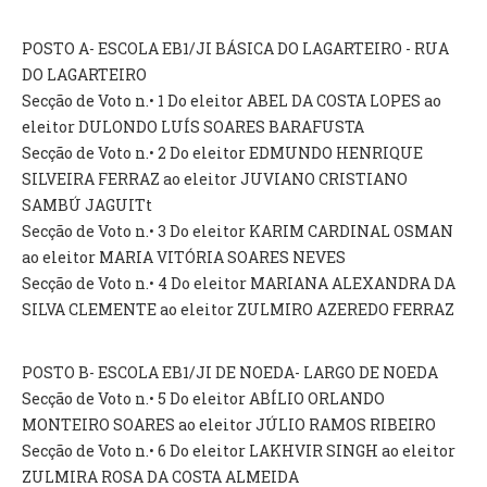
INVENTÁRIO
RECRUTAMENTO PESSOAL
POSTO A- ESCOLA EB1/JI BÁSICA DO LAGARTEIRO - RUA
CÓDIGO DE CONDUTA
DO LAGARTEIRO
ORÇAMENTO COLABORATIVO
Secção de Voto n.• 1 Do eleitor ABEL DA COSTA LOPES ao
FUNDO DE APOIO AO ASSOCIATIVISMO
eleitor DULONDO LUÍS SOARES BARAFUSTA
SUBVENÇÕES PÚBLICAS
Secção de Voto n.• 2 Do eleitor EDMUNDO HENRIQUE
SILVEIRA FERRAZ ao eleitor JUVIANO CRISTIANO
SERVIÇOS
SAMBÚ JAGUITt
Secção de Voto n.• 3 Do eleitor KARIM CARDINAL OSMAN
GERAIS
ao eleitor MARIA VITÓRIA SOARES NEVES
Secção de Voto n.• 4 Do eleitor MARIANA ALEXANDRA DA
SECRETARIA
SILVA CLEMENTE ao eleitor ZULMIRO AZEREDO FERRAZ
CANÍDEOS
CEMITÉRIO
POSTO B- ESCOLA EB1/JI DE NOEDA- LARGO DE NOEDA
RECENSEAMENTO ELEITORAL
Secção de Voto n.• 5 Do eleitor ABÍLIO ORLANDO
ATESTADOS
MONTEIRO SOARES ao eleitor JÚLIO RAMOS RIBEIRO
VENDA AMBULANTE
Secção de Voto n.• 6 Do eleitor LAKHVIR SINGH ao eleitor
ZULMIRA ROSA DA COSTA ALMEIDA
EMPREGO (GIP)