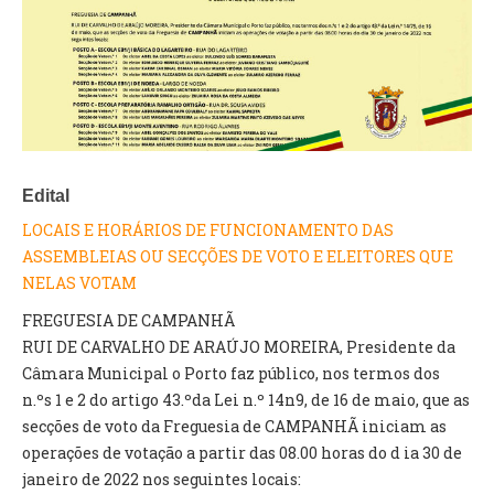
VÍDEOS
AUTARQUIA
CONSTITUIÇÃO
PRESIDENTE
Edital
EXECUTIVO E PELOUROS
ASSEMBLEIA DE FREGUESIA
LOCAIS E HORÁRIOS DE FUNCIONAMENTO DAS
GRAVAÇÕES DAS REUNIÕES PÚBLICAS DO EXECUTIVO
ASSEMBLEIAS OU SECÇÕES DE VOTO E ELEITORES QUE
NELAS VOTAM
DOCUMENTOS
FREGUESIA DE CAMPANHÃ
RUI DE CARVALHO DE ARAÚJO MOREIRA, Presidente da
ATAS E DOCUMENTOS DA ASSEMBLEIA
Câmara Municipal o Porto faz público, nos termos dos
EDITAIS
n.ºs 1 e 2 do artigo 43.ºda Lei n.º 14n9, de 16 de maio, que as
REGULAMENTOS E TAXAS
secções de voto da Freguesia de CAMPANHÃ iniciam as
PLANO E ORÇAMENTO
operações de votação a partir das 08.00 horas do d ia 30 de
RELATÓRIO E CONTAS
janeiro de 2022 nos seguintes locais: