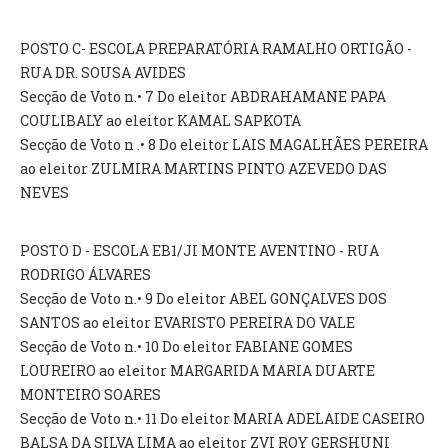
POSTO C- ESCOLA PREPARATÓRIA RAMALHO ORTIGÃO -
O GABINETE
RUA DR. SOUSA AVIDES
APOIO AOS DESEMPREGADOS
Secção de Voto n.• 7 Do eleitor ABDRAHAMANE PAPA
APOIO ÀS EMPRESAS
COULIBALY ao eleitor KAMAL SAPKOTA
OFERTAS DE EMPREGO
Secção de Voto n .• 8 Do eleitor LAIS MAGALHÃES PEREIRA
CONTACTO E HORÁRIO GIP
ao eleitor ZULMIRA MARTINS PINTO AZEVEDO DAS
CONTACTOS
NEVES
POSTO D - ESCOLA EB1/JI MONTE AVENTINO - RUA
RODRIGO ÁLVARES
Secção de Voto n.• 9 Do eleitor ABEL GONÇALVES DOS
SANTOS ao eleitor EVARISTO PEREIRA DO VALE
Secção de Voto n.• 10 Do eleitor FABIANE GOMES
LOUREIRO ao eleitor MARGARIDA MARIA DUARTE
MONTEIRO SOARES
Secção de Voto n.• 11 Do eleitor MARIA ADELAIDE CASEIRO
BALSA DA SILVA LIMA ao eleitor ZVI ROY GERSHUNI