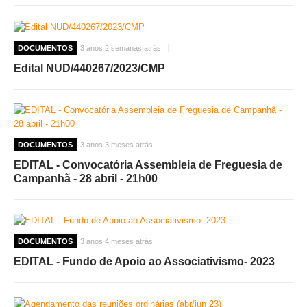
O GABINETE
DOCUMENTOS
3 anos 2 semanas atrás
APOIO AOS DESEMPREGADOS
APOIO ÀS EMPRESAS
Edital NUD/440267/2023/CMP
OFERTAS DE EMPREGO
CONTACTO E HORÁRIO GIP
CONTACTOS
DOCUMENTOS
3 anos 3 meses atrás
EDITAL - Convocatória Assembleia de Freguesia de
Campanhã - 28 abril - 21h00
DOCUMENTOS
3 anos 4 meses atrás
EDITAL - Fundo de Apoio ao Associativismo- 2023