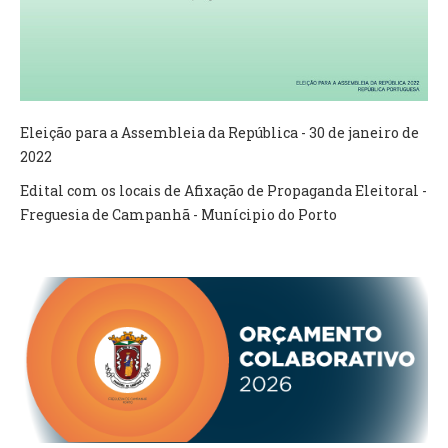
VÍDEOS
AUTARQUIA
CONSTITUIÇÃO
Eleição para a Assembleia da República - 30 de janeiro de
2022
PRESIDENTE
EXECUTIVO E PELOUROS
Edital com os locais de Afixação de Propaganda Eleitoral -
ASSEMBLEIA DE FREGUESIA
Freguesia de Campanhã - Munícipio do Porto
GRAVAÇÕES DAS REUNIÕES PÚBLICAS DO EXECUTIVO
DOCUMENTOS
ATAS E DOCUMENTOS DA ASSEMBLEIA
EDITAIS
REGULAMENTOS E TAXAS
PLANO E ORÇAMENTO
RELATÓRIO E CONTAS