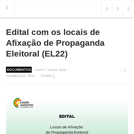
Edital com os locais de
HOME
FREGUESIA
Afixação de Propaganda
INFO
Eleitoral (EL22)
HISTÓRIA
MAPA
DOCUMENTOS
4 anos 7 meses atrás
Visualizações:
8011
Partilhe
ROTEIRO TURÍSTICO
TRANSPORTES
CONTACTOS ÚTEIS
IMPRENSA
BRASÃO
FOTOS