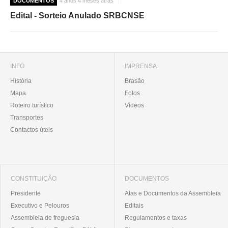
DOCUMENTOS
4 anos 4 meses atrás
Edital - Sorteio Anulado SRBCNSE
INFO
IMPRENSA
História
Brasão
Mapa
Fotos
Roteiro turístico
Vídeos
Transportes
Contactos úteis
CONSTITUIÇÃO
DOCUMENTOS
Presidente
Atas e Documentos da Assembleia
Executivo e Pelouros
Editais
Assembleia de freguesia
Regulamentos e taxas