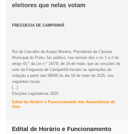
eleitores que nelas votam
O GABINETE
APOIO AOS DESEMPREGADOS
FREGUESIA DE CAMPANHÃ
APOIO ÀS EMPRESAS
OFERTAS DE EMPREGO
CONTACTO E HORÁRIO GIP
Rui de Carvalho de Araújo Moreira, Presidente da Câmara
CONTACTOS
Municipal do Porto, faz público, nos termos dos n.os 1 e 2 do
artigo 43.º da Lei n.º 14/79, de 16 de maio, que as secções de
voto da Freguesia de Campanhã iniciam as operações de
votação a partir das 08h00 do dia 18 de maio de 2025, nos
seguintes locais:
[...]
Eleições Legislativas 2025
Edital de Horário e Funcionamento das Assembleias de
Voto
Edital de Horário e Funcionamento