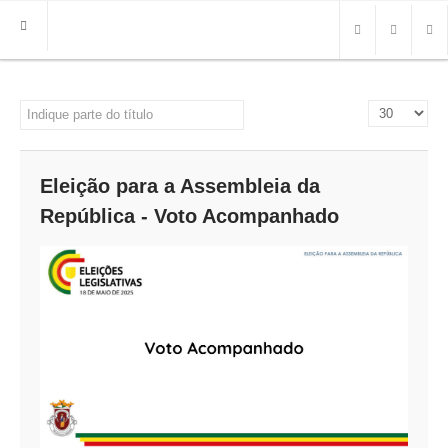
HOME
Indique parte do título
Qtd. a mostra
FREGUESIA
INFO
Eleição para a Assembleia da
HISTÓRIA
República - Voto Acompanhado
MAPA
ROTEIRO TURÍSTICO
TRANSPORTES
CONTACTOS ÚTEIS
IMPRENSA
BRASÃO
FOTOS