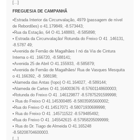
[...]
FREGUESIA DE CAMPANHÃ
•Estrada Interior da Circunvalação, 4979 (passagem de nível
de Rebordões) o 41.179849, -8.573443;
•Rua da Estação, 64 O 41.148893, -8.585898;
• Estrada da Circunvalação/ Rotunda do Freixo O 41 .146131,
-8.5787 49;
•Avenida de Fernão de Magalhães I nó da Via de Cintura
Interna o 41 .166720, -8.588141;
•Avenida 25 de Abril O 41.155933, -8.585879;
•Avenida de Fernão de Magalhães/ Rua de Vasques Mesquita
o 41.166392, -8 .588198;
•Alameda das Antas {!opo) O 41.164027, -8.589144;
•Alameda de Cartes O 41.164003676 -8.57601148600003;
•Rotunda do Freixo O 41 .146129877 -8.57875291599998;
• Rua do Freixo O 41.145300485 -8.58035955600002;
•Rua do Freixo O 41.14517071 -8.58071930699998;
• Rua do Freixo O 41 .145711522 -8.579485492;
•Rua do Freixo O 41 .145542615 -8.57958205099999;
• Rua do Dr. Tiago de Almeida O 41.165248
-8.58208704600003.
[...]