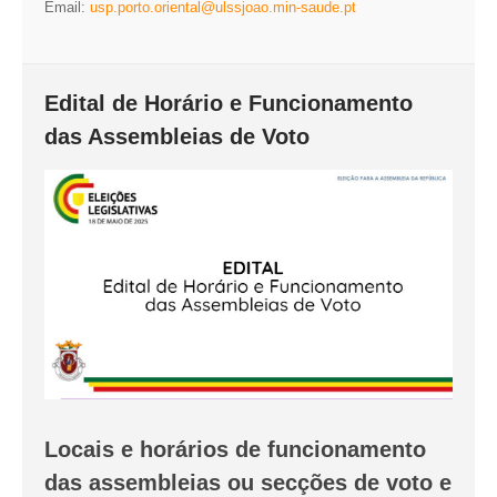
INVENTÁRIO
Email:
usp.porto.oriental@ulssjoao.min-saude.pt
RECRUTAMENTO PESSOAL
CÓDIGO DE CONDUTA
ORÇAMENTO COLABORATIVO
Edital de Horário e Funcionamento
FUNDO DE APOIO AO ASSOCIATIVISMO
das Assembleias de Voto
SUBVENÇÕES PÚBLICAS
SERVIÇOS
GERAIS
SECRETARIA
CANÍDEOS
CEMITÉRIO
RECENSEAMENTO ELEITORAL
ATESTADOS
VENDA AMBULANTE
Locais e horários de funcionamento
das assembleias ou secções de voto e
EMPREGO (GIP)