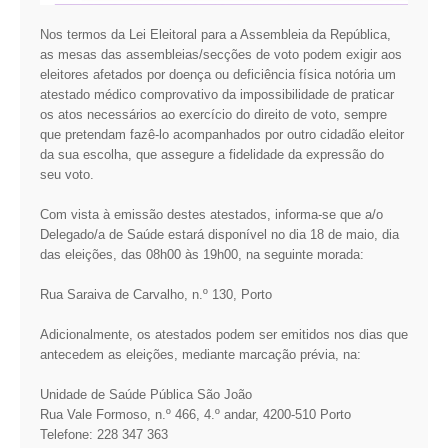
VÍDEOS
Nos termos da Lei Eleitoral para a Assembleia da República,
as mesas das assembleias/secções de voto podem exigir aos
AUTARQUIA
eleitores afetados por doença ou deficiência física notória um
atestado médico comprovativo da impossibilidade de praticar
CONSTITUIÇÃO
os atos necessários ao exercício do direito de voto, sempre
que pretendam fazê-lo acompanhados por outro cidadão eleitor
da sua escolha, que assegure a fidelidade da expressão do
PRESIDENTE
seu voto.
EXECUTIVO E PELOUROS
ASSEMBLEIA DE FREGUESIA
Com vista à emissão destes atestados, informa-se que a/o
GRAVAÇÕES DAS REUNIÕES PÚBLICAS DO EXECUTIVO
Delegado/a de Saúde estará disponível no dia 18 de maio, dia
das eleições, das 08h00 às 19h00, na seguinte morada:
DOCUMENTOS
Rua Saraiva de Carvalho, n.º 130, Porto
ATAS E DOCUMENTOS DA ASSEMBLEIA
Adicionalmente, os atestados podem ser emitidos nos dias que
antecedem as eleições, mediante marcação prévia, na:
EDITAIS
REGULAMENTOS E TAXAS
Unidade de Saúde Pública São João
PLANO E ORÇAMENTO
Rua Vale Formoso, n.º 466, 4.º andar, 4200-510 Porto
RELATÓRIO E CONTAS
Telefone: 228 347 363