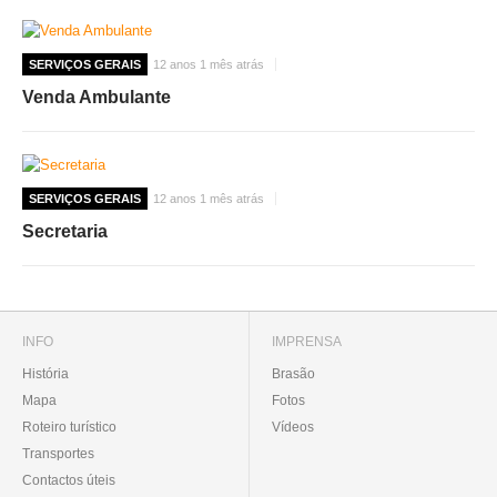
SERVIÇOS GERAIS
12 anos 1 mês atrás
Venda Ambulante
SERVIÇOS GERAIS
12 anos 1 mês atrás
Secretaria
INFO
IMPRENSA
História
Brasão
Mapa
Fotos
Roteiro turístico
Vídeos
Transportes
Contactos úteis