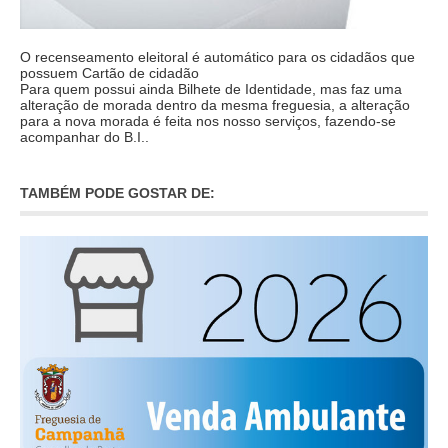
VÍDEOS
O recenseamento eleitoral é automático para os cidadãos que
AUTARQUIA
possuem Cartão de cidadão
Para quem possui ainda Bilhete de Identidade, mas faz uma
CONSTITUIÇÃO
alteração de morada dentro da mesma freguesia, a alteração
para a nova morada é feita nos nosso serviços, fazendo-se
acompanhar do B.I..
PRESIDENTE
EXECUTIVO E PELOUROS
TAMBÉM PODE GOSTAR DE:
ASSEMBLEIA DE FREGUESIA
GRAVAÇÕES DAS REUNIÕES PÚBLICAS DO EXECUTIVO
DOCUMENTOS
ATAS E DOCUMENTOS DA ASSEMBLEIA
EDITAIS
REGULAMENTOS E TAXAS
PLANO E ORÇAMENTO
RELATÓRIO E CONTAS