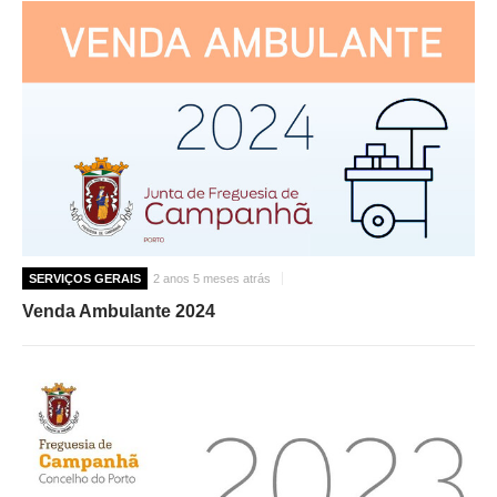
O GABINETE
APOIO AOS DESEMPREGADOS
APOIO ÀS EMPRESAS
OFERTAS DE EMPREGO
CONTACTO E HORÁRIO GIP
CONTACTOS
SERVIÇOS GERAIS
2 anos 5 meses atrás
Venda Ambulante 2024