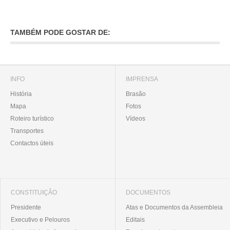
INVENTÁRIO
RECRUTAMENTO PESSOAL
CÓDIGO DE CONDUTA
TAMBÉM PODE GOSTAR DE:
ORÇAMENTO COLABORATIVO
FUNDO DE APOIO AO ASSOCIATIVISMO
SUBVENÇÕES PÚBLICAS
INFO
IMPRENSA
SERVIÇOS
História
Brasão
Mapa
Fotos
GERAIS
Roteiro turístico
Vídeos
Transportes
SECRETARIA
Contactos úteis
CANÍDEOS
CEMITÉRIO
RECENSEAMENTO ELEITORAL
ATESTADOS
CONSTITUIÇÃO
DOCUMENTOS
VENDA AMBULANTE
Presidente
Atas e Documentos da Assembleia
Executivo e Pelouros
Editais
EMPREGO (GIP)