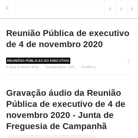
Reunião Pública de executivo
HOME
FREGUESIA
de 4 de novembro 2020
INFO
REUNIÕES PÚBLICAS DO EXECUTIVO
HISTÓRIA
5 anos 9 meses atrás
Visualizações:
1041
Partilhe
MAPA
ROTEIRO TURÍSTICO
TRANSPORTES
Gravação áudio da Reunião
CONTACTOS ÚTEIS
Pública de executivo de 4 de
IMPRENSA
novembro 2020 - Junta de
Freguesia de Campanhã
BRASÃO
FOTOS