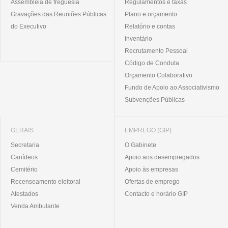
Assembleia de freguesia
Regulamentos e taxas
Gravações das Reuniões Públicas
Plano e orçamento
O GABINETE
do Executivo
Relatório e contas
APOIO AOS DESEMPREGADOS
Inventário
APOIO ÀS EMPRESAS
Recrutamento Pessoal
OFERTAS DE EMPREGO
Código de Conduta
CONTACTO E HORÁRIO GIP
Orçamento Colaborativo
Fundo de Apoio ao Associativismo
CONTACTOS
Subvenções Públicas
GERAIS
EMPREGO (GIP)
Secretaria
O Gabinete
Canídeos
Apoio aos desempregados
Cemitério
Apoio às empresas
Recenseamento eleitoral
Ofertas de emprego
Atestados
Contacto e horário GIP
Venda Ambulante