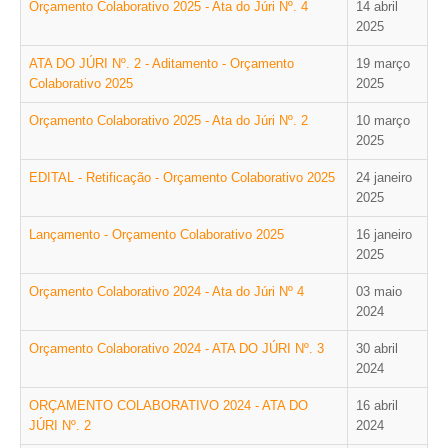
Orçamento Colaborativo 2025 - Ata do Júri Nº. 4
14 abril
VÍDEOS
2025
AUTARQUIA
ATA DO JÚRI Nº. 2 - Aditamento - Orçamento
19 março
Colaborativo 2025
2025
CONSTITUIÇÃO
Orçamento Colaborativo 2025 - Ata do Júri Nº. 2
10 março
2025
PRESIDENTE
EDITAL - Retificação - Orçamento Colaborativo 2025
24 janeiro
EXECUTIVO E PELOUROS
2025
ASSEMBLEIA DE FREGUESIA
GRAVAÇÕES DAS REUNIÕES PÚBLICAS DO EXECUTIVO
Lançamento - Orçamento Colaborativo 2025
16 janeiro
2025
DOCUMENTOS
Orçamento Colaborativo 2024 - Ata do Júri Nº 4
03 maio
2024
ATAS E DOCUMENTOS DA ASSEMBLEIA
Orçamento Colaborativo 2024 - ATA DO JÚRI Nº. 3
30 abril
EDITAIS
2024
REGULAMENTOS E TAXAS
ORÇAMENTO COLABORATIVO 2024 - ATA DO
16 abril
PLANO E ORÇAMENTO
JÚRI Nº. 2
2024
RELATÓRIO E CONTAS