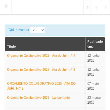
HOME
FREGUESIA
Qtd. a mostrar
INFO
Publicado
Título
em:
HISTÓRIA
Orçamento Colaborativo 2026 - Ata do Júri n.º 4
12 junho
MAPA
2026
ROTEIRO TURÍSTICO
TRANSPORTES
Orçamento Colaborativo 2026 - Ata do Júri n.º 3
12 junho
2026
CONTACTOS ÚTEIS
ORÇAMENTO COLABORATIVO 2026 - ATA DO
07 maio
IMPRENSA
JÚRI: N.º 2
2026
Orçamento Colaborativo 2026 - Lançamento
23 março
BRASÃO
2026
FOTOS