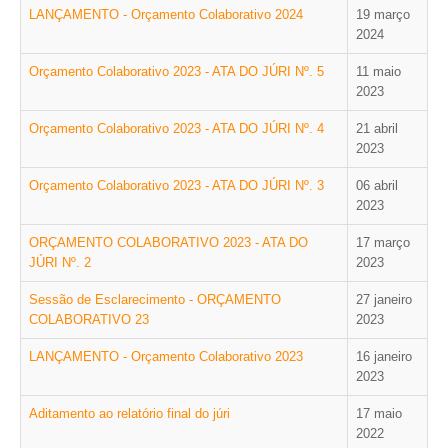
INVENTÁRIO
LANÇAMENTO - Orçamento Colaborativo 2024
19 março
RECRUTAMENTO PESSOAL
2024
CÓDIGO DE CONDUTA
Orçamento Colaborativo 2023 - ATA DO JÚRI Nº. 5
11 maio
ORÇAMENTO COLABORATIVO
2023
FUNDO DE APOIO AO ASSOCIATIVISMO
SUBVENÇÕES PÚBLICAS
Orçamento Colaborativo 2023 - ATA DO JÚRI Nº. 4
21 abril
2023
SERVIÇOS
Orçamento Colaborativo 2023 - ATA DO JÚRI Nº. 3
06 abril
2023
GERAIS
ORÇAMENTO COLABORATIVO 2023 - ATA DO
17 março
JÚRI Nº. 2
2023
SECRETARIA
CANÍDEOS
Sessão de Esclarecimento - ORÇAMENTO
27 janeiro
CEMITÉRIO
COLABORATIVO 23
2023
RECENSEAMENTO ELEITORAL
LANÇAMENTO - Orçamento Colaborativo 2023
16 janeiro
ATESTADOS
2023
VENDA AMBULANTE
Aditamento ao relatório final do júri
17 maio
2022
EMPREGO (GIP)