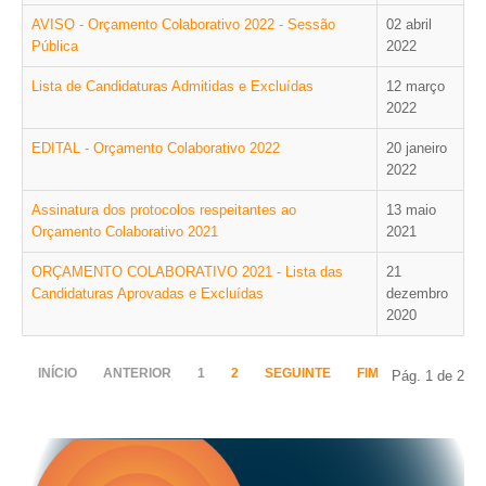
AVISO - Orçamento Colaborativo 2022 - Sessão
02 abril
Pública
2022
O GABINETE
APOIO AOS DESEMPREGADOS
Lista de Candidaturas Admitidas e Excluídas
12 março
APOIO ÀS EMPRESAS
2022
OFERTAS DE EMPREGO
EDITAL - Orçamento Colaborativo 2022
20 janeiro
CONTACTO E HORÁRIO GIP
2022
CONTACTOS
Assinatura dos protocolos respeitantes ao
13 maio
Orçamento Colaborativo 2021
2021
ORÇAMENTO COLABORATIVO 2021 - Lista das
21
Candidaturas Aprovadas e Excluídas
dezembro
2020
INÍCIO
ANTERIOR
1
2
SEGUINTE
FIM
Pág. 1 de 2